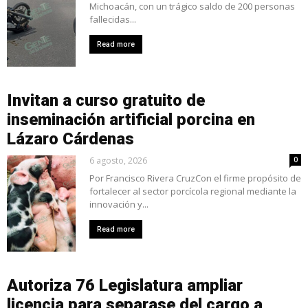
Michoacán, con un trágico saldo de 200 personas
fallecidas...
Read more
Invitan a curso gratuito de
inseminación artificial porcina en
Lázaro Cárdenas
6 agosto, 2026
0
Por Francisco Rivera CruzCon el firme propósito de
fortalecer al sector porcícola regional mediante la
innovación y...
Read more
Autoriza 76 Legislatura ampliar
licencia para separase del cargo a