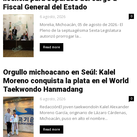
Fiscal General del Estado
6 agosto, 2026
0
Morelia, Michoacán, 05 de agosto de 2026.- El
Pleno de la septuagésima Sexta Legislatura
autorizó prorrogar la...
Read more
Orgullo michoacano en Seúl: Kalel
Moreno conquista la plata en el World
Taekwondo Hanmadang
6 agosto, 2026
0
RedacciónEl joven taekwondoín Kalel Alexander
Moreno García, originario de Lázaro Cárdenas,
Michoacán, puso en alto el nombre...
Read more