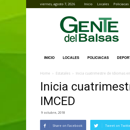
viernes, agosto 7, 2026
Inicio
Locales
Policiacas
Gente
del
Balsas
INICIO
LOCALES
POLICIACAS
DEPOR
Home
Estatales
Inicia cuatrimestre de Idiomas e
Inicia cuatrimest
IMCED
9 octubre, 2018
Share on Facebook
Tweet on Twitt