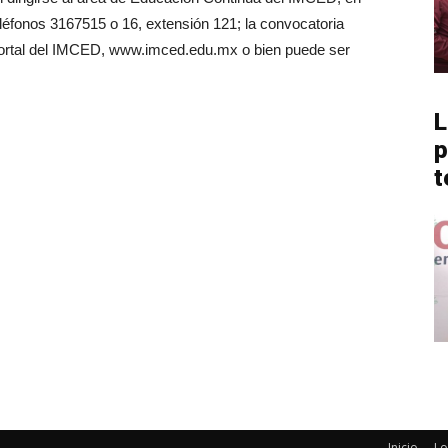
teléfonos 3167515 o 16, extensión 121; la convocatoria
portal del IMCED, www.imced.edu.mx o bien puede ser
L
p
t
Inicio
Lo