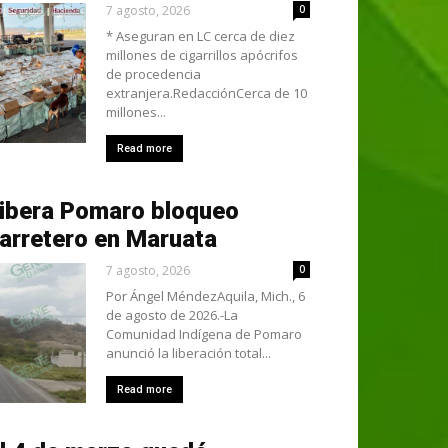
7 agosto, 2026
0
* Aseguran en LC cerca de diez
millones de cigarrillos apócrifos
de procedencia
extranjera.RedacciónCerca de 10
millones...
Read more
ibera Pomaro bloqueo
arretero en Maruata
7 agosto, 2026
0
Por Ángel MéndezAquila, Mich., 6
de agosto de 2026.-La
Comunidad Indígena de Pomaro
anunció la liberación total...
Read more