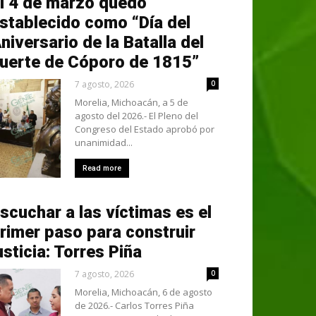
l 4 de marzo quedó
stablecido como “Día del
niversario de la Batalla del
uerte de Cóporo de 1815”
7 agosto, 2026
0
Morelia, Michoacán, a 5 de
agosto del 2026.- El Pleno del
Congreso del Estado aprobó por
unanimidad...
Read more
scuchar a las víctimas es el
rimer paso para construir
usticia: Torres Piña
7 agosto, 2026
0
Morelia, Michoacán, 6 de agosto
de 2026.- Carlos Torres Piña