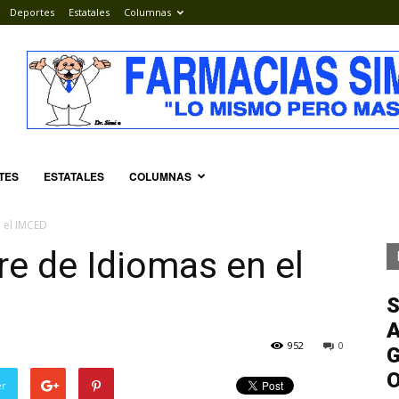
Deportes
Estatales
Columnas
TES
ESTATALES
COLUMNAS
n el IMCED
re de Idiomas en el
S
A
952
0
G
er