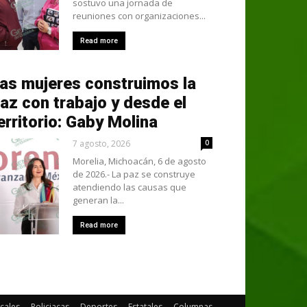
sostuvo una jornada de
reuniones con organizaciones...
Read more
as mujeres construimos la
az con trabajo y desde el
erritorio: Gaby Molina
7 agosto, 2026
0
Morelia, Michoacán, 6 de agosto
de 2026.- La paz se construye
atendiendo las causas que
generan la...
Read more
cales
Policiacas
Deportes
Estatales
Columnas