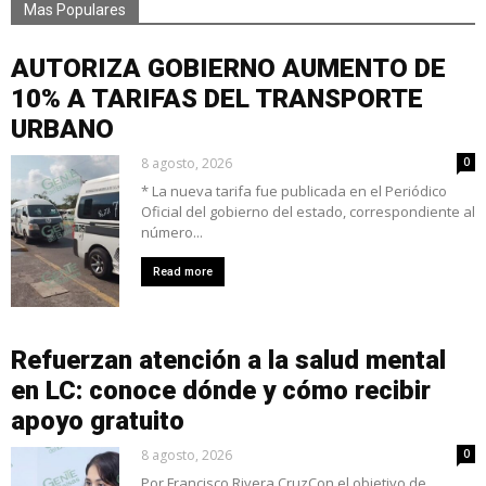
Mas Populares
AUTORIZA GOBIERNO AUMENTO DE
10% A TARIFAS DEL TRANSPORTE
URBANO
8 agosto, 2026
0
* La nueva tarifa fue publicada en el Periódico
Oficial del gobierno del estado, correspondiente al
número...
Read more
Refuerzan atención a la salud mental
en LC: conoce dónde y cómo recibir
apoyo gratuito
8 agosto, 2026
0
Por Francisco Rivera CruzCon el objetivo de