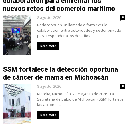
colaboración para enfrentar los
nuevos retos del comercio marítimo
8 agosto, 2026
0
RedacciónCon un llamado a fortalecer la
colaboración entre autoridades y sector privado
para responder a los desafíos...
Read more
SSM fortalece la detección oportuna
de cáncer de mama en Michoacán
8 agosto, 2026
0
Morelia, Michoacán, 7 de agosto de 2026.- La
Secretaría de Salud de Michoacán (SSM) fortalece
las acciones...
Read more