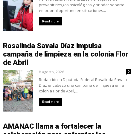
prevenir riesgos psicológicos y brindar soporte
emocional oportuno en situaciones...
Read more
Rosalinda Savala Díaz impulsa
campaña de limpieza en la colonia Flor
de Abril
8 agosto, 2026
0
RedacciónLa Diputada Federal Rosalinda Savala
Díaz encabezó una campaña de limpieza en la
colonia Flor de Abril,...
Read more
AMANAC llama a fortalecer la