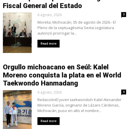
Fiscal General del Estado
6 agosto, 2026
0
Morelia, Michoacán, 05 de agosto de 2026.- El
Pleno de la septuagésima Sexta Legislatura
autorizó prorrogar la...
Read more
Orgullo michoacano en Seúl: Kalel
Moreno conquista la plata en el World
Taekwondo Hanmadang
6 agosto, 2026
0
RedacciónEl joven taekwondoín Kalel Alexander
Moreno García, originario de Lázaro Cárdenas,
Michoacán, puso en alto el nombre...
Read more