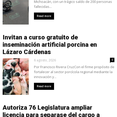
Michoacán, con un trágico saldo de 200 personas
fallecidas...
Read more
Invitan a curso gratuito de
inseminación artificial porcina en
Lázaro Cárdenas
6 agosto, 2026
0
Por Francisco Rivera CruzCon el firme propósito de
fortalecer al sector porcícola regional mediante la
innovación y...
Read more
Autoriza 76 Legislatura ampliar
licencia para separase del cargo a