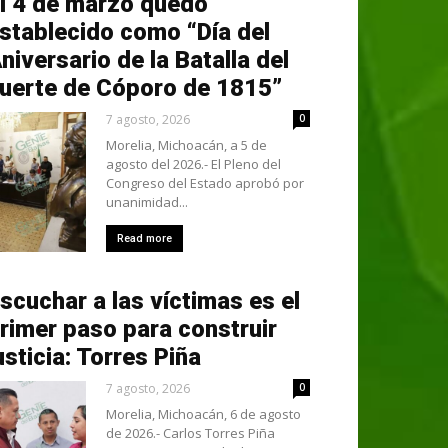
l 4 de marzo quedó
stablecido como “Día del
niversario de la Batalla del
uerte de Cóporo de 1815”
7 agosto, 2026
0
Morelia, Michoacán, a 5 de
agosto del 2026.- El Pleno del
Congreso del Estado aprobó por
unanimidad...
Read more
scuchar a las víctimas es el
rimer paso para construir
usticia: Torres Piña
7 agosto, 2026
0
Morelia, Michoacán, 6 de agosto
de 2026.- Carlos Torres Piña