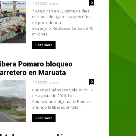
7 agosto, 2026
0
* Aseguran en LC cerca de diez
millones de cigarrillos apócrifos
de procedencia
extranjera.RedacciónCerca de 10
millones...
Read more
ibera Pomaro bloqueo
arretero en Maruata
7 agosto, 2026
0
Por Ángel MéndezAquila, Mich., 6
de agosto de 2026.-La
Comunidad Indígena de Pomaro
anunció la liberación total...
Read more