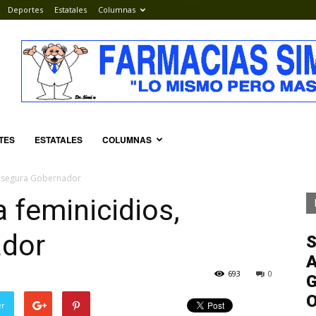
Deportes
Estatales
Columnas
TES
ESTATALES
COLUMNAS
 asegura Gobernador
 feminicidios,
ador
S
A
693
0
G
er