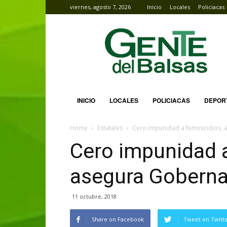
viernes, agosto 7, 2026
Inicio
Locales
Policiacas
Gente
del
Balsas
INICIO
LOCALES
POLICIACAS
DEPOR
Home
Estatales
Cero impunidad a feminicidios,
Cero impunidad a
asegura Gobern
11 octubre, 2018
Share on Facebook
Tweet on Twitt