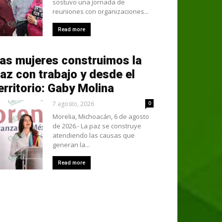
sostuvo una jornada de
reuniones con organizaciones...
Read more
as mujeres construimos la
az con trabajo y desde el
erritorio: Gaby Molina
7 agosto, 2026
0
Morelia, Michoacán, 6 de agosto
de 2026.- La paz se construye
atendiendo las causas que
generan la...
Read more