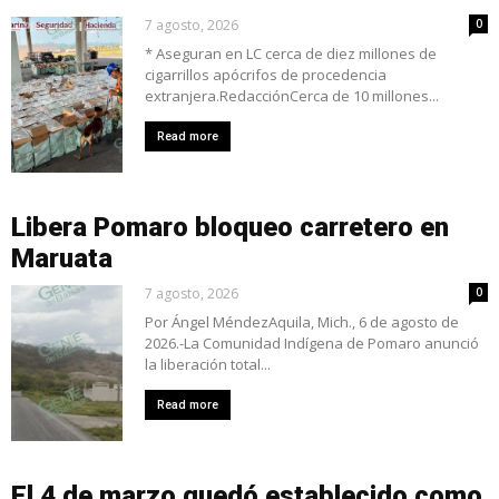
7 agosto, 2026
0
* Aseguran en LC cerca de diez millones de
cigarrillos apócrifos de procedencia
extranjera.RedacciónCerca de 10 millones...
Read more
Libera Pomaro bloqueo carretero en
Maruata
7 agosto, 2026
0
Por Ángel MéndezAquila, Mich., 6 de agosto de
2026.-La Comunidad Indígena de Pomaro anunció
la liberación total...
Read more
El 4 de marzo quedó establecido como