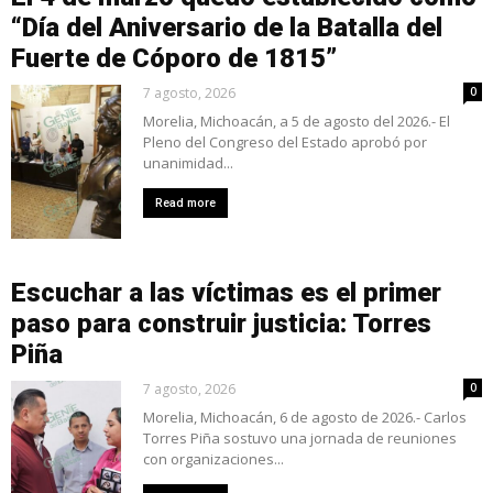
“Día del Aniversario de la Batalla del
Fuerte de Cóporo de 1815”
7 agosto, 2026
0
Morelia, Michoacán, a 5 de agosto del 2026.- El
Pleno del Congreso del Estado aprobó por
unanimidad...
Read more
Escuchar a las víctimas es el primer
paso para construir justicia: Torres
Piña
7 agosto, 2026
0
Morelia, Michoacán, 6 de agosto de 2026.- Carlos
Torres Piña sostuvo una jornada de reuniones
con organizaciones...