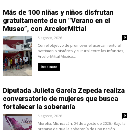
Más de 100 niñas y niños disfrutan
gratuitamente de un “Verano en el
Museo”, con ArcelorMittal
5 agosto, 2026
0
Con el objetivo de promover el acercamiento al
patrimonio histórico y cultural entre las infancias,
ArcelorMittal México,...
Read more
Diputada Julieta García Zepeda realiza
conversatorio de mujeres que busca
fortalecer la soberanía
5 agosto, 2026
0
Morelia, Michoacán, 04 de agosto de 2026.- Bajo la
premisa de que la soberanía de una nación...