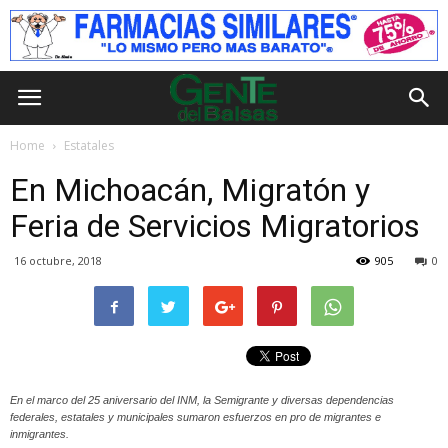
Home
Estatales
En Michoacán, Migratón y
Feria de Servicios Migratorios
16 octubre, 2018
905
0
En el marco del 25 aniversario del INM, la Semigrante y diversas dependencias
federales, estatales y municipales sumaron esfuerzos en pro de migrantes e
inmigrantes.