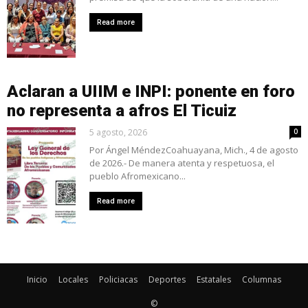
Read more
Aclaran a UIIM e INPI: ponente en foro
no representa a afros El Ticuiz
5 agosto, 2026
0
Por Ángel MéndezCoahuayana, Mich., 4 de agosto
de 2026.- De manera atenta y respetuosa, el
pueblo Afromexicano...
Read more
Inicio
Locales
Policiacas
Deportes
Estatales
Columnas
©