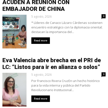
ACUDEN A REUNIÓN CON
EMBAJADOR DE CHINA
5 agosto, 2026
0
* Líderes de Canaco Lázaro Cárdenas sostienen
encuentro estratégico con la diplomacia oriental;
destacan la importancia del...
Read more
Eva Valencia abre brecha en el PRI de
LC: “Listos para ir en alianza o solos”
5 agosto, 2026
0
Por Francisco Rivera CruzEn un hecho histórico
para la vida interna y pública del Partido
Revolucionario Institucional...
Read more