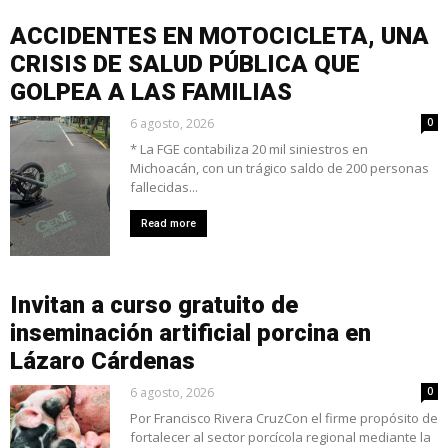
ACCIDENTES EN MOTOCICLETA, UNA
CRISIS DE SALUD PÚBLICA QUE
GOLPEA A LAS FAMILIAS
6 agosto, 2026
0
* La FGE contabiliza 20 mil siniestros en
Michoacán, con un trágico saldo de 200 personas
fallecidas...
Read more
Invitan a curso gratuito de
inseminación artificial porcina en
Lázaro Cárdenas
6 agosto, 2026
0
Por Francisco Rivera CruzCon el firme propósito de
fortalecer al sector porcícola regional mediante la