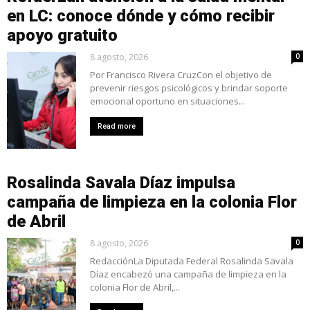
en LC: conoce dónde y cómo recibir
apoyo gratuito
8 agosto, 2026
0
Por Francisco Rivera CruzCon el objetivo de
prevenir riesgos psicológicos y brindar soporte
emocional oportuno en situaciones...
Read more
Rosalinda Savala Díaz impulsa
campaña de limpieza en la colonia Flor
de Abril
8 agosto, 2026
0
RedacciónLa Diputada Federal Rosalinda Savala
Díaz encabezó una campaña de limpieza en la
colonia Flor de Abril,...