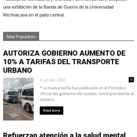
una exhibición de la Banda de Guerra de la Universidad
Michoacana en el patio central.
Mas Populares
AUTORIZA GOBIERNO AUMENTO DE
10% A TARIFAS DEL TRANSPORTE
URBANO
8 agosto, 2026
0
* La nueva tarifa fue publicada en el Periódico
Oficial del gobierno del estado, correspondiente al
número...
Read more
Refuerzan atención a la salud mental