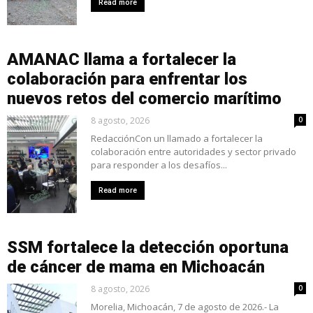
Read more
AMANAC llama a fortalecer la
colaboración para enfrentar los
nuevos retos del comercio marítimo
8 agosto, 2026
0
RedacciónCon un llamado a fortalecer la
colaboración entre autoridades y sector privado
para responder a los desafíos...
Read more
SSM fortalece la detección oportuna
de cáncer de mama en Michoacán
8 agosto, 2026
0
Morelia, Michoacán, 7 de agosto de 2026.- La