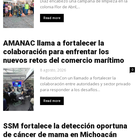
Díaz encabezó una campaña de limpieza en la
colonia Flor de Abril,...
Read more
AMANAC llama a fortalecer la
colaboración para enfrentar los
nuevos retos del comercio marítimo
8 agosto, 2026
0
RedacciónCon un llamado a fortalecer la
colaboración entre autoridades y sector privado
para responder a los desafíos...
Read more
SSM fortalece la detección oportuna
de cáncer de mama en Michoacán