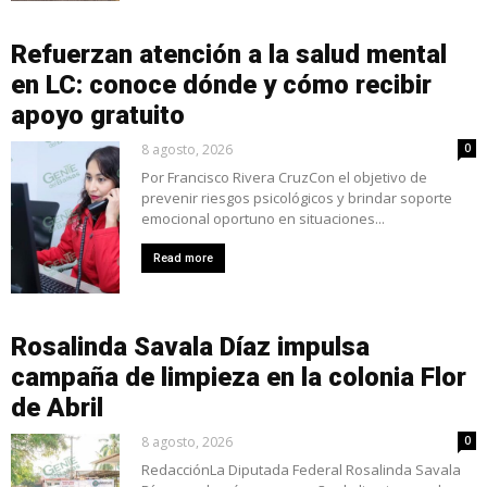
Refuerzan atención a la salud mental
en LC: conoce dónde y cómo recibir
apoyo gratuito
8 agosto, 2026
0
Por Francisco Rivera CruzCon el objetivo de
prevenir riesgos psicológicos y brindar soporte
emocional oportuno en situaciones...
Read more
Rosalinda Savala Díaz impulsa
campaña de limpieza en la colonia Flor
de Abril
8 agosto, 2026
0
RedacciónLa Diputada Federal Rosalinda Savala