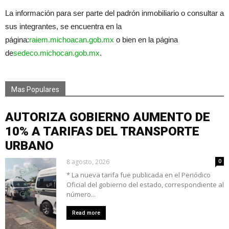
La información para ser parte del padrón inmobiliario o consultar a
sus integrantes, se encuentra en la
página:
raiem.michoacan.gob.mx
o bien en la página
de
sedeco.michocan.gob.mx
.
Mas Populares
AUTORIZA GOBIERNO AUMENTO DE
10% A TARIFAS DEL TRANSPORTE
URBANO
8 agosto, 2026
0
* La nueva tarifa fue publicada en el Periódico
Oficial del gobierno del estado, correspondiente al
número...
Read more