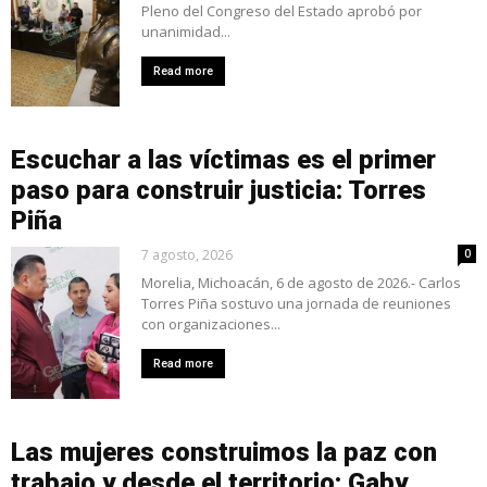
Pleno del Congreso del Estado aprobó por
unanimidad...
Read more
Escuchar a las víctimas es el primer
paso para construir justicia: Torres
Piña
7 agosto, 2026
0
Morelia, Michoacán, 6 de agosto de 2026.- Carlos
Torres Piña sostuvo una jornada de reuniones
con organizaciones...
Read more
Las mujeres construimos la paz con
trabajo y desde el territorio: Gaby