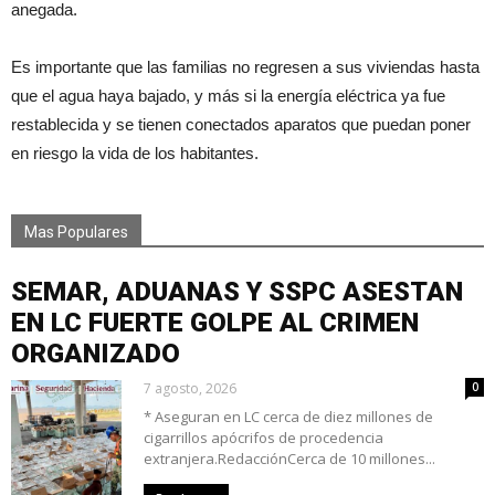
anegada.
Es importante que las familias no regresen a sus viviendas hasta
que el agua haya bajado, y más si la energía eléctrica ya fue
restablecida y se tienen conectados aparatos que puedan poner
en riesgo la vida de los habitantes.
Mas Populares
SEMAR, ADUANAS Y SSPC ASESTAN
EN LC FUERTE GOLPE AL CRIMEN
ORGANIZADO
7 agosto, 2026
0
* Aseguran en LC cerca de diez millones de
cigarrillos apócrifos de procedencia
extranjera.RedacciónCerca de 10 millones...