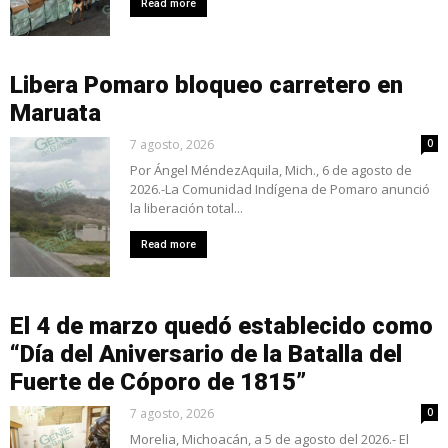
Read more
Libera Pomaro bloqueo carretero en
Maruata
7 agosto, 2026
0
Por Ángel MéndezAquila, Mich., 6 de agosto de
2026.-La Comunidad Indígena de Pomaro anunció
la liberación total...
Read more
El 4 de marzo quedó establecido como
“Día del Aniversario de la Batalla del
Fuerte de Cóporo de 1815”
7 agosto, 2026
0
Morelia, Michoacán, a 5 de agosto del 2026.- El