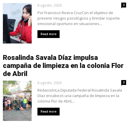
8 agosto, 2026
0
Por Francisco Rivera CruzCon el objetivo de
prevenir riesgos psicológicos y brindar soporte
emocional oportuno en situaciones...
Read more
Rosalinda Savala Díaz impulsa
campaña de limpieza en la colonia Flor
de Abril
8 agosto, 2026
0
RedacciónLa Diputada Federal Rosalinda Savala
Díaz encabezó una campaña de limpieza en la
colonia Flor de Abril,...
Read more