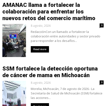
AMANAC llama a fortalecer la
colaboración para enfrentar los
nuevos retos del comercio marítimo
8 agosto, 2026
0
RedacciónCon un llamado a fortalecer la
colaboración entre autoridades y sector privado
para responder a los desafíos...
Read more
SSM fortalece la detección oportuna
de cáncer de mama en Michoacán
8 agosto, 2026
0
Morelia, Michoacán, 7 de agosto de 2026.- La
Secretaría de Salud de Michoacán (SSM) fortalece
las acciones...