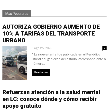
Mas Populares
AUTORIZA GOBIERNO AUMENTO DE
10% A TARIFAS DEL TRANSPORTE
URBANO
8 agosto, 2026
0
* La nueva tarifa fue publicada en el Periódico
Oficial del gobierno del estado, correspondiente al
número...
Read more
Refuerzan atención a la salud mental
en LC: conoce dónde y cómo recibir
apoyo gratuito