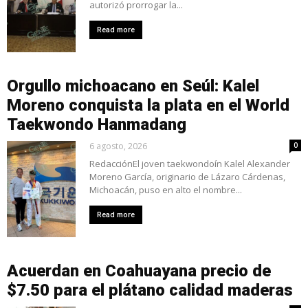
autorizó prorrogar la...
Read more
Orgullo michoacano en Seúl: Kalel
Moreno conquista la plata en el World
Taekwondo Hanmadang
6 agosto, 2026
0
RedacciónEl joven taekwondoín Kalel Alexander
Moreno García, originario de Lázaro Cárdenas,
Michoacán, puso en alto el nombre...
Read more
Acuerdan en Coahuayana precio de
$7.50 para el plátano calidad maderas