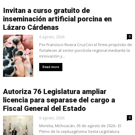
Invitan a curso gratuito de
inseminación artificial porcina en
Lázaro Cárdenas
6 agosto, 2026
0
Por Francisco Rivera CruzCon el firme propósito de
fortalecer al sector porcícola regional mediante la
innovación y...
Read more
Autoriza 76 Legislatura ampliar
licencia para separase del cargo a
Fiscal General del Estado
6 agosto, 2026
0
Morelia, Michoacán, 05 de agosto de 2026.- El
Pleno de la septuagésima Sexta Legislatura