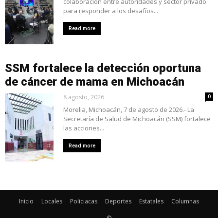
colaboración entre autoridades y sector privado
para responder a los desafíos...
Read more
SSM fortalece la detección oportuna
de cáncer de mama en Michoacán
8 agosto, 2026
0
Morelia, Michoacán, 7 de agosto de 2026.- La
Secretaría de Salud de Michoacán (SSM) fortalece
las acciones...
Read more
Inicio
Locales
Policiacas
Deportes
Estatales
Columnas