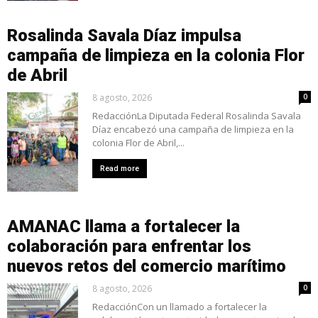
Rosalinda Savala Díaz impulsa
campaña de limpieza en la colonia Flor
de Abril
8 agosto, 2026
0
RedacciónLa Diputada Federal Rosalinda Savala
Díaz encabezó una campaña de limpieza en la
colonia Flor de Abril,...
Read more
AMANAC llama a fortalecer la
colaboración para enfrentar los
nuevos retos del comercio marítimo
8 agosto, 2026
0
RedacciónCon un llamado a fortalecer la