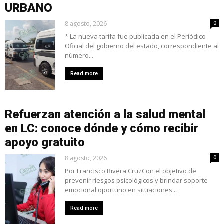
URBANO
8 agosto, 2026
0
* La nueva tarifa fue publicada en el Periódico
Oficial del gobierno del estado, correspondiente al
número...
Read more
Refuerzan atención a la salud mental
en LC: conoce dónde y cómo recibir
apoyo gratuito
8 agosto, 2026
0
Por Francisco Rivera CruzCon el objetivo de
prevenir riesgos psicológicos y brindar soporte
emocional oportuno en situaciones...
Read more