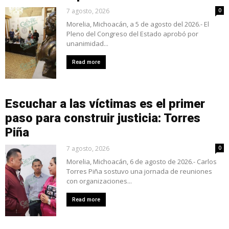
7 agosto, 2026
0
Morelia, Michoacán, a 5 de agosto del 2026.- El
Pleno del Congreso del Estado aprobó por
unanimidad...
Read more
Escuchar a las víctimas es el primer
paso para construir justicia: Torres
Piña
7 agosto, 2026
0
Morelia, Michoacán, 6 de agosto de 2026.- Carlos
Torres Piña sostuvo una jornada de reuniones
con organizaciones...
Read more