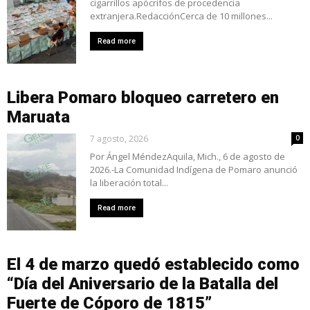
cigarrillos apócrifos de procedencia
extranjera.RedacciónCerca de 10 millones...
Read more
Libera Pomaro bloqueo carretero en
Maruata
7 agosto, 2026
0
Por Ángel MéndezAquila, Mich., 6 de agosto de
2026.-La Comunidad Indígena de Pomaro anunció
la liberación total...
Read more
El 4 de marzo quedó establecido como
“Día del Aniversario de la Batalla del
Fuerte de Cóporo de 1815”