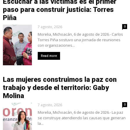
Escuchar a las víctimas es el primer
paso para construir justicia: Torres
Piña
7 agosto, 2026
0
Morelia, Michoacán, 6 de agosto de 2026.- Carlos
Torres Piña sostuvo una jornada de reuniones
con organizaciones...
Read more
Las mujeres construimos la paz con
trabajo y desde el territorio: Gaby
Molina
7 agosto, 2026
0
Morelia, Michoacán, 6 de agosto de 2026.- La paz
se construye atendiendo las causas que generan
la...