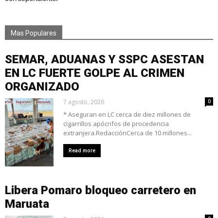
Mas Populares
SEMAR, ADUANAS Y SSPC ASESTAN
EN LC FUERTE GOLPE AL CRIMEN
ORGANIZADO
7 agosto, 2026
0
* Aseguran en LC cerca de diez millones de
cigarrillos apócrifos de procedencia
extranjera.RedacciónCerca de 10 millones...
Read more
Libera Pomaro bloqueo carretero en
Maruata