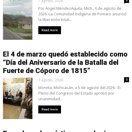
7 agosto, 2026
0
Por Ángel MéndezAquila, Mich., 6 de agosto de
2026.-La Comunidad Indígena de Pomaro anunció
la liberación total...
Read more
El 4 de marzo quedó establecido como
“Día del Aniversario de la Batalla del
Fuerte de Cóporo de 1815”
7 agosto, 2026
0
Morelia, Michoacán, a 5 de agosto del 2026.- El
Pleno del Congreso del Estado aprobó por
unanimidad...
Read more