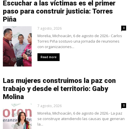
Escuchar a las víctimas es el primer
paso para construir justicia: Torres
Piña
7 agosto, 2026
0
Morelia, Michoacán, 6 de agosto de 2026.- Carlos
Torres Piña sostuvo una jornada de reuniones
con organizaciones...
Read more
Las mujeres construimos la paz con
trabajo y desde el territorio: Gaby
Molina
7 agosto, 2026
0
Morelia, Michoacán, 6 de agosto de 2026.- La paz
se construye atendiendo las causas que generan
la...