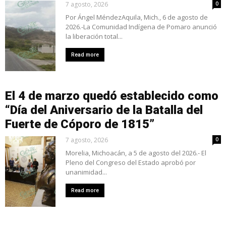
7 agosto, 2026
0
Por Ángel MéndezAquila, Mich., 6 de agosto de
2026.-La Comunidad Indígena de Pomaro anunció
la liberación total...
Read more
El 4 de marzo quedó establecido como
“Día del Aniversario de la Batalla del
Fuerte de Cóporo de 1815”
7 agosto, 2026
0
Morelia, Michoacán, a 5 de agosto del 2026.- El
Pleno del Congreso del Estado aprobó por
unanimidad...
Read more