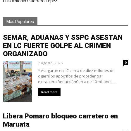
Luis Antonio Guerrero López.
Mas Populares
SEMAR, ADUANAS Y SSPC ASESTAN
EN LC FUERTE GOLPE AL CRIMEN
ORGANIZADO
7 agosto, 2026
0
* Aseguran en LC cerca de diez millones de
cigarrillos apócrifos de procedencia
extranjera.RedacciónCerca de 10 millones...
Read more
Libera Pomaro bloqueo carretero en
Maruata