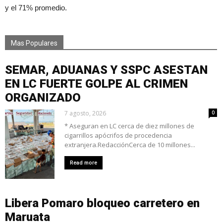
y el 71% promedio.
Mas Populares
SEMAR, ADUANAS Y SSPC ASESTAN
EN LC FUERTE GOLPE AL CRIMEN
ORGANIZADO
7 agosto, 2026
0
* Aseguran en LC cerca de diez millones de
cigarrillos apócrifos de procedencia
extranjera.RedacciónCerca de 10 millones...
Read more
Libera Pomaro bloqueo carretero en
Maruata