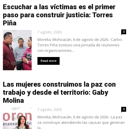
Escuchar a las víctimas es el primer
paso para construir justicia: Torres
Piña
7 agosto, 2026
0
Morelia, Michoacán, 6 de agosto de 2026.- Carlos
Torres Piña sostuvo una jornada de reuniones
con organizaciones...
Read more
Las mujeres construimos la paz con
trabajo y desde el territorio: Gaby
Molina
7 agosto, 2026
0
Morelia, Michoacán, 6 de agosto de 2026.- La paz
se construye atendiendo las causas que generan
la...