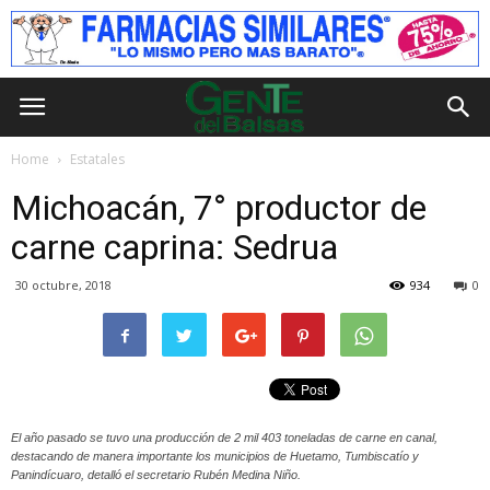
Home
Estatales
Michoacán, 7° productor de
carne caprina: Sedrua
30 octubre, 2018
934
0
El año pasado se tuvo una producción de 2 mil 403 toneladas de carne en canal,
destacando de manera importante los municipios de Huetamo, Tumbiscatío y
Panindícuaro, detalló el secretario Rubén Medina Niño.