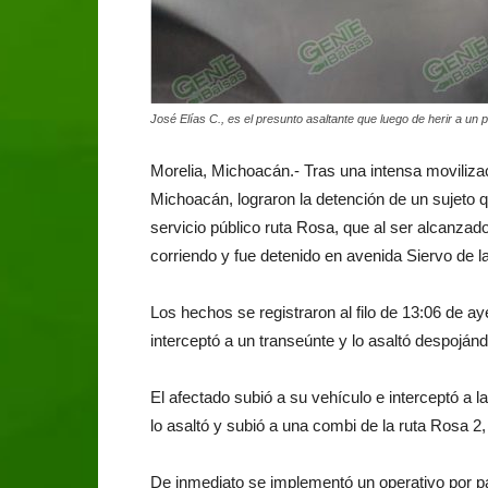
José Elías C., es el presunto asaltante que luego de herir a un p
Morelia, Michoacán.- Tras una intensa moviliza
Michoacán, lograron la detención de un sujeto 
servicio público ruta Rosa, que al ser alcanzado 
corriendo y fue detenido en avenida Siervo de 
Los hechos se registraron al filo de 13:06 de a
interceptó a un transeúnte y lo asaltó despoján
El afectado subió a su vehículo e interceptó a l
lo asaltó y subió a una combi de la ruta Rosa 
De inmediato se implementó un operativo por pa