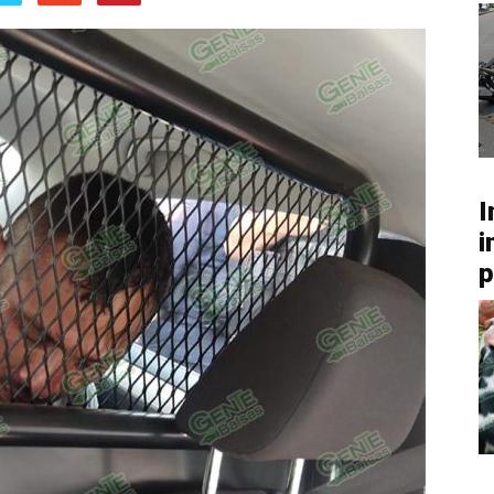
I
i
p