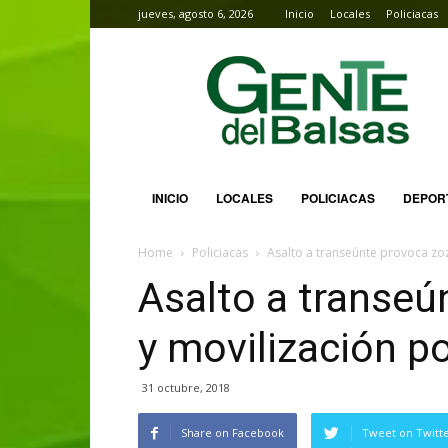
jueves, agosto 6, 2026
Inicio
Locales
Policiacas
Gente
del
Balsas
INICIO
LOCALES
POLICIACAS
DEPOR
Home
Policiacas
Asalto a transeúnte provoca zoz
Asalto a transeú
y movilización po
31 octubre, 2018
Share on Facebook
Tweet on Twitt