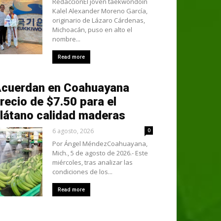
RedacciónEl joven taekwondoín
Kalel Alexander Moreno García,
originario de Lázaro Cárdenas,
Michoacán, puso en alto el
nombre...
Read more
cuerdan en Coahuayana
recio de $7.50 para el
látano calidad maderas
6 agosto, 2026
0
Por Ángel MéndezCoahuayana,
Mich., 5 de agosto de 2026.- Este
miércoles, tras analizar las
condiciones de los...
Read more