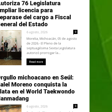
utoriza 76 Legislatura
mpliar licencia para
eparase del cargo a Fiscal
eneral del Estado
6 agosto, 2026
0
Morelia, Michoacán, 05 de agosto
de 2026.- El Pleno de la
septuagésima Sexta Legislatura
autorizó prorrogar la...
Read more
rgullo michoacano en Seúl:
alel Moreno conquista la
lata en el World Taekwondo
Hanmadang
6 agosto, 2026
0