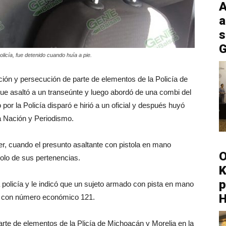
A
a
s
G
olicía, fue detenido cuando huía a pie.
ción y persecución de parte de elementos de la Policía de
que asaltó a un transeúnte y luego abordó de una combi del
por la Policía disparó e hirió a un oficial y después huyó
la Nación y Periodismo.
yer, cuando el presunto asaltante con pistola en mano
O
dolo de sus pertenencias.
K
p
a policía y le indicó que un sujeto armado con pista en mano
2, con número económico 121.
rte de elementos de la Plicía de Michoacán y Morelia en la