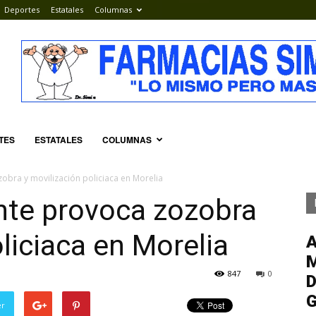
Deportes
Estatales
Columnas
TES
ESTATALES
COLUMNAS
obra y movilización policiaca en Morelia
nte provoca zozobra
liciaca en Morelia
M
847
0
D
G
er