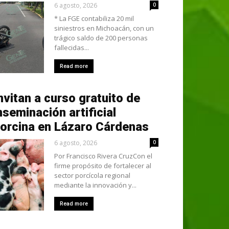
6 agosto, 2026
0
* La FGE contabiliza 20 mil
siniestros en Michoacán, con un
trágico saldo de 200 personas
fallecidas...
Read more
nvitan a curso gratuito de
nseminación artificial
orcina en Lázaro Cárdenas
6 agosto, 2026
0
Por Francisco Rivera CruzCon el
firme propósito de fortalecer al
sector porcícola regional
mediante la innovación y...
Read more