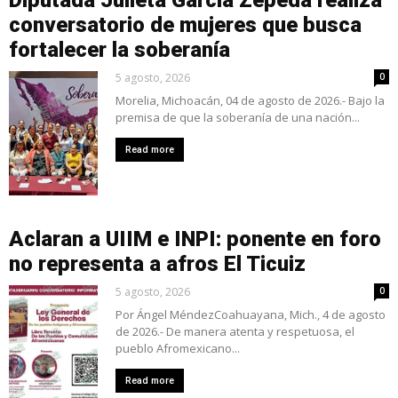
conversatorio de mujeres que busca
fortalecer la soberanía
5 agosto, 2026
0
Morelia, Michoacán, 04 de agosto de 2026.- Bajo la
premisa de que la soberanía de una nación...
Read more
Aclaran a UIIM e INPI: ponente en foro
no representa a afros El Ticuiz
5 agosto, 2026
0
Por Ángel MéndezCoahuayana, Mich., 4 de agosto
de 2026.- De manera atenta y respetuosa, el
pueblo Afromexicano...
Read more