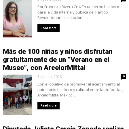
Por Francisco Rivera CruzEn un hecho histórico
para la vida interna y pública del Partido
Revolucionario Institucional...
Read more
Más de 100 niñas y niños disfrutan
gratuitamente de un “Verano en el
Museo”, con ArcelorMittal
5 agosto, 2026
0
Con el objetivo de promover el acercamiento al
patrimonio histórico y cultural entre las infancias,
ArcelorMittal México,...
Read more
Diputada Julieta García Zepeda realiza