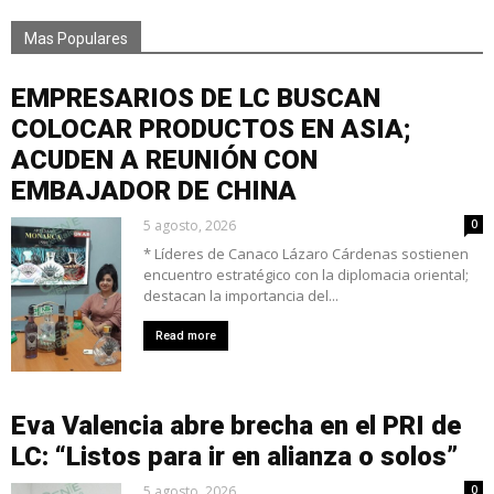
Mas Populares
EMPRESARIOS DE LC BUSCAN
COLOCAR PRODUCTOS EN ASIA;
ACUDEN A REUNIÓN CON
EMBAJADOR DE CHINA
5 agosto, 2026
0
* Líderes de Canaco Lázaro Cárdenas sostienen
encuentro estratégico con la diplomacia oriental;
destacan la importancia del...
Read more
Eva Valencia abre brecha en el PRI de
LC: “Listos para ir en alianza o solos”
5 agosto, 2026
0