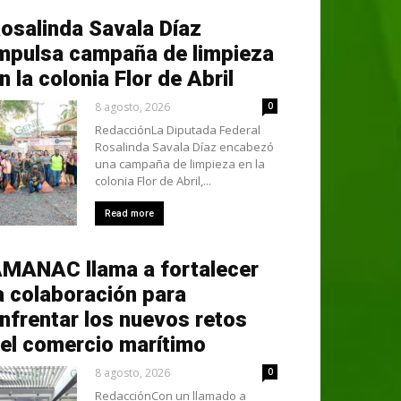
osalinda Savala Díaz
mpulsa campaña de limpieza
n la colonia Flor de Abril
8 agosto, 2026
0
RedacciónLa Diputada Federal
Rosalinda Savala Díaz encabezó
una campaña de limpieza en la
colonia Flor de Abril,...
Read more
MANAC llama a fortalecer
a colaboración para
nfrentar los nuevos retos
el comercio marítimo
8 agosto, 2026
0
RedacciónCon un llamado a