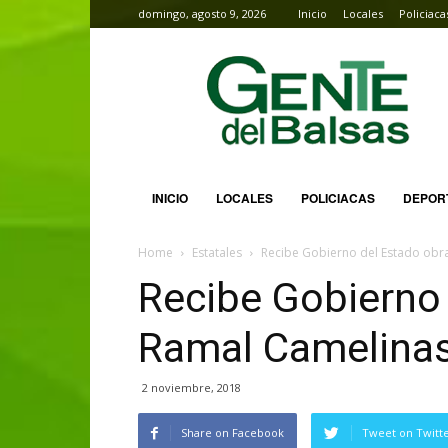
domingo, agosto 9, 2026
Inicio
Locales
Policiaca
Gente
del
Balsas
INICIO
LOCALES
POLICIACAS
DEPOR
Home
Estatales
Recibe Gobierno del Estado obr
Recibe Gobierno 
Ramal Camelina
2 noviembre, 2018
Share on Facebook
Tweet on Twitt