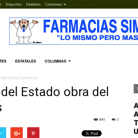
s
Deportes
Estatales
Columnas
TES
ESTATALES
COLUMNAS
a del Ramal Camelinas
del Estado obra del
s
841
0
T
er