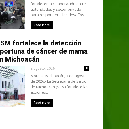
fortalecer la colaboración entre
autoridades y sector privado
para responder a los desafíos...
Read more
SM fortalece la detección
portuna de cáncer de mama
n Michoacán
8 agosto, 2026
0
Morelia, Michoacán, 7 de agosto
de 2026.- La Secretaría de Salud
de Michoacán (SSM) fortalece las
acciones...
Read more