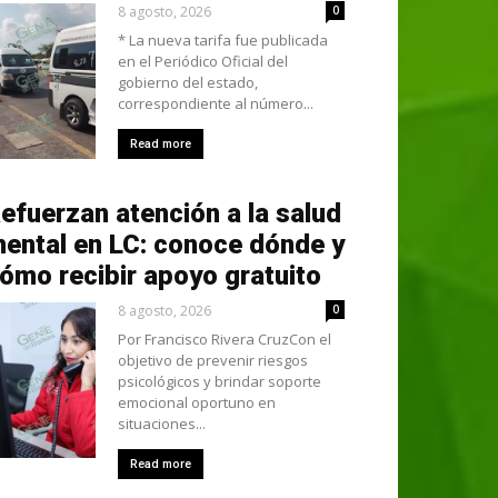
8 agosto, 2026
0
* La nueva tarifa fue publicada
en el Periódico Oficial del
gobierno del estado,
correspondiente al número...
Read more
efuerzan atención a la salud
ental en LC: conoce dónde y
ómo recibir apoyo gratuito
8 agosto, 2026
0
Por Francisco Rivera CruzCon el
objetivo de prevenir riesgos
psicológicos y brindar soporte
emocional oportuno en
situaciones...
Read more