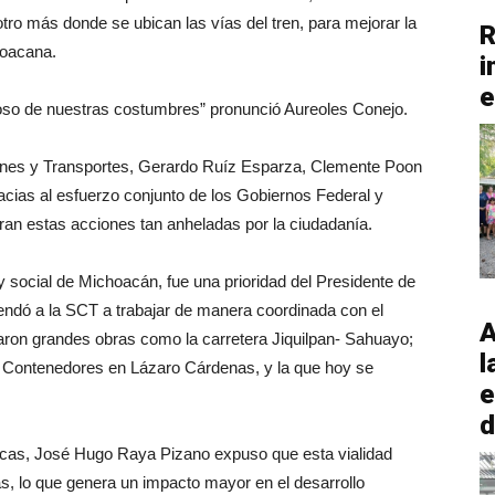
 otro más donde se ubican las vías del tren, para mejorar la
R
hoacana.
i
e
ioso de nuestras costumbres” pronunció Aureoles Conejo.
iones y Transportes, Gerardo Ruíz Esparza, Clemente Poon
acias al esfuerzo conjunto de los Gobiernos Federal y
gran estas acciones tan anheladas por la ciudadanía.
 social de Michoacán, fue una prioridad del Presidente de
endó a la SCT a trabajar de manera coordinada con el
A
aron grandes obras como la carretera Jiquilpan- Sahuayo;
l
de Contenedores en Lázaro Cárdenas, y la que hoy se
e
d
icas, José Hugo Raya Pizano expuso que esta vialidad
s, lo que genera un impacto mayor en el desarrollo