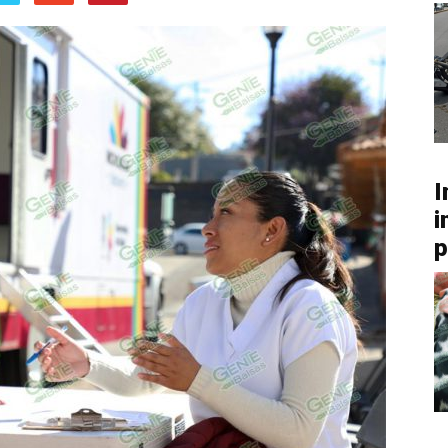
I
i
p