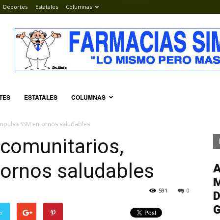
Deportes
Estatales
Columnas
TES
ESTATALES
COLUMNAS
mpulsa SSM entornos saludables
comunitarios,
ornos saludables
M
591
0
D
G
er