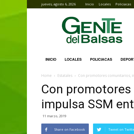
jueves, agosto 6, 2026
Inicio
Locales
Policiacas
Gente
del
Balsas
INICIO
LOCALES
POLICIACAS
DEPOR
Home
Estatales
Con promotores comunitarios, i
Con promotores 
impulsa SSM ent
11 marzo, 2019
Share on Facebook
Tweet on Twitt