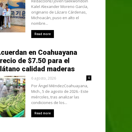
RedacciónEl joven taekwondoín
Kalel Alexander Moreno García,
originario de Lázaro Cárdenas,
Michoacán, puso en alto el
nombre...
Read more
cuerdan en Coahuayana
recio de $7.50 para el
látano calidad maderas
6 agosto, 2026
0
Por Ángel MéndezCoahuayana,
Mich., 5 de agosto de 2026.- Este
miércoles, tras analizar las
condiciones de los...
Read more