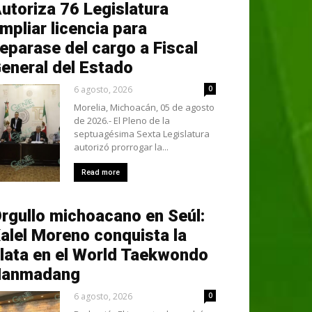
utoriza 76 Legislatura
mpliar licencia para
eparase del cargo a Fiscal
eneral del Estado
6 agosto, 2026
0
Morelia, Michoacán, 05 de agosto
de 2026.- El Pleno de la
septuagésima Sexta Legislatura
autorizó prorrogar la...
Read more
rgullo michoacano en Seúl:
alel Moreno conquista la
lata en el World Taekwondo
Hanmadang
6 agosto, 2026
0