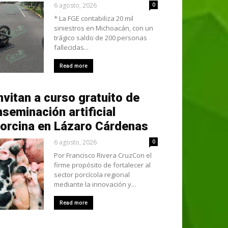
6 agosto, 2026
0
* La FGE contabiliza 20 mil
siniestros en Michoacán, con un
trágico saldo de 200 personas
fallecidas...
Read more
nvitan a curso gratuito de
nseminación artificial
orcina en Lázaro Cárdenas
6 agosto, 2026
0
Por Francisco Rivera CruzCon el
firme propósito de fortalecer al
sector porcícola regional
mediante la innovación y...
Read more