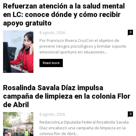
Refuerzan atención a la salud mental
en LC: conoce dónde y cómo recibir
apoyo gratuito
8 agosto, 2026
0
Por Francisco Rivera CruzCon el objetivo de
prevenir riesgos psicológicos y brindar soporte
emocional oportuno en situaciones...
Read more
Rosalinda Savala Díaz impulsa
campaña de limpieza en la colonia Flor
de Abril
8 agosto, 2026
0
RedacciónLa Diputada Federal Rosalinda Savala
Díaz encabezó una campaña de limpieza en la
colonia Flor de Abril,...