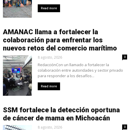
Read more
AMANAC llama a fortalecer la
colaboración para enfrentar los
nuevos retos del comercio marítimo
8 agosto, 2026
0
RedacciónCon un llamado a fortalecer la
colaboración entre autoridades y sector privado
para responder a los desafíos...
Read more
SSM fortalece la detección oportuna
de cáncer de mama en Michoacán
8 agosto, 2026
0