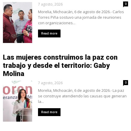
7 agosto, 2026
0
Morelia, Michoacán, 6 de agosto de 2026.- Carlos
Torres Piña sostuvo una jornada de reuniones
con organizaciones...
Read more
Las mujeres construimos la paz con
trabajo y desde el territorio: Gaby
Molina
7 agosto, 2026
0
Morelia, Michoacán, 6 de agosto de 2026.- La paz
se construye atendiendo las causas que generan
la...
Read more