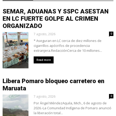
SEMAR, ADUANAS Y SSPC ASESTAN
EN LC FUERTE GOLPE AL CRIMEN
ORGANIZADO
7 agosto, 2026
0
* Aseguran en LC cerca de diez millones de
cigarrillos apócrifos de procedencia
extranjera.RedacciónCerca de 10 millones...
Read more
Libera Pomaro bloqueo carretero en
Maruata
7 agosto, 2026
0
Por Ángel MéndezAquila, Mich., 6 de agosto de
2026.-La Comunidad Indígena de Pomaro anunció
la liberación total...