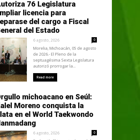
utoriza 76 Legislatura
mpliar licencia para
eparase del cargo a Fiscal
eneral del Estado
6 agosto, 2026
0
Morelia, Michoacán, 05 de agosto
de 2026.- El Pleno de la
septuagésima Sexta Legislatura
autorizó prorrogar la...
Read more
rgullo michoacano en Seúl:
alel Moreno conquista la
lata en el World Taekwondo
Hanmadang
6 agosto, 2026
0