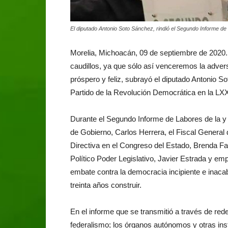
El diputado Antonio Soto Sánchez, rindió el Segundo Informe de
Morelia, Michoacán, 09 de septiembre de 2020.
caudillos, ya que sólo así venceremos la adve
próspero y feliz, subrayó el diputado Antonio 
Partido de la Revolución Democrática en la LXX
Durante el Segundo Informe de Labores de la y l
de Gobierno, Carlos Herrera, el Fiscal General 
Directiva en el Congreso del Estado, Brenda Fab
Político Poder Legislativo, Javier Estrada y em
embate contra la democracia incipiente e inac
treinta años construir.
En el informe que se transmitió a través de rede
federalismo; los órganos autónomos y otras insti