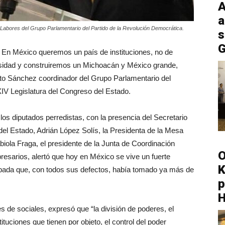
A
a
 Labores del Grupo Parlamentario del Partido de la Revolución Democrática.
s
G
 En México queremos un país de instituciones, no de
rsidad y construiremos un Michoacán y México grande,
Soto Sánchez coordinador del Grupo Parlamentario del
IV Legislatura del Congreso del Estado.
os diputados perredistas, con la presencia del Secretario
del Estado, Adrián López Solís, la Presidenta de la Mesa
iola Fraga, el presidente de la Junta de Coordinación
O
presarios, alertó que hoy en México se vive un fuerte
K
abada que, con todos sus defectos, había tomado ya más de
p
s de sociales, expresó que “la división de poderes, el
tuciones que tienen por objeto, el control del poder