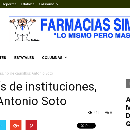
Deportes
Estatales
Columnas
TES
ESTATALES
COLUMNAS
s, no de caudillos: Antonio Soto
 de instituciones,
 Antonio Soto
M
441
0
D
G
er