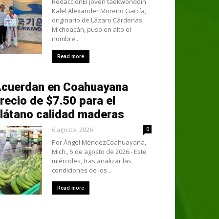
RedacciónEl joven taekwondoín
Kalel Alexander Moreno García,
originario de Lázaro Cárdenas,
Michoacán, puso en alto el
nombre...
Read more
cuerdan en Coahuayana
recio de $7.50 para el
látano calidad maderas
6 agosto, 2026
0
Por Ángel MéndezCoahuayana,
Mich., 5 de agosto de 2026.- Este
miércoles, tras analizar las
condiciones de los...
Read more