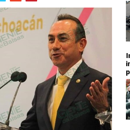
I
i
p