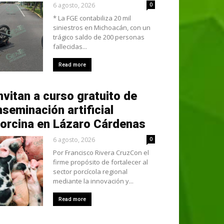
6 agosto, 2026
0
* La FGE contabiliza 20 mil
siniestros en Michoacán, con un
trágico saldo de 200 personas
fallecidas...
Read more
nvitan a curso gratuito de
nseminación artificial
orcina en Lázaro Cárdenas
6 agosto, 2026
0
Por Francisco Rivera CruzCon el
firme propósito de fortalecer al
sector porcícola regional
mediante la innovación y...
Read more