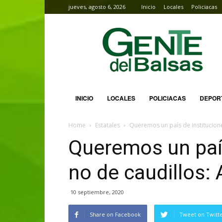
jueves, agosto 6, 2026
Inicio
Locales
Policiacas
Gente
del
Balsas
INICIO
LOCALES
POLICIACAS
DEPOR
Home
Estatales
Queremos un país de institucione
Queremos un país
no de caudillos:
10 septiembre, 2020
Share on Facebook
Tweet on Twitt