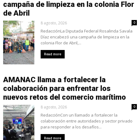
campaña de limpieza en la colonia Flor
de Abril
8 agosto, 2026
0
RedacciónLa Diputada Federal Rosalinda Savala
Díaz encabezó una campaña de limpieza en la
colonia Flor de Abril,...
Read more
AMANAC llama a fortalecer la
colaboración para enfrentar los
nuevos retos del comercio marítimo
8 agosto, 2026
0
RedacciónCon un llamado a fortalecer la
colaboración entre autoridades y sector privado
para responder a los desafíos...
Read more