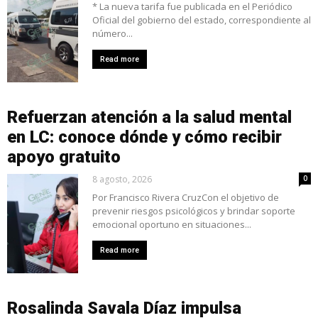
* La nueva tarifa fue publicada en el Periódico
Oficial del gobierno del estado, correspondiente al
número...
Read more
Refuerzan atención a la salud mental
en LC: conoce dónde y cómo recibir
apoyo gratuito
8 agosto, 2026
0
Por Francisco Rivera CruzCon el objetivo de
prevenir riesgos psicológicos y brindar soporte
emocional oportuno en situaciones...
Read more
Rosalinda Savala Díaz impulsa