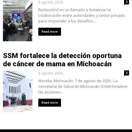
8 agosto, 2026
0
RedacciónCon un llamado a fortalecer la
colaboración entre autoridades y sector privado
para responder a los desafíos...
Read more
SSM fortalece la detección oportuna
de cáncer de mama en Michoacán
8 agosto, 2026
0
Morelia, Michoacán, 7 de agosto de 2026.- La
Secretaría de Salud de Michoacán (SSM) fortalece
las acciones...
Read more