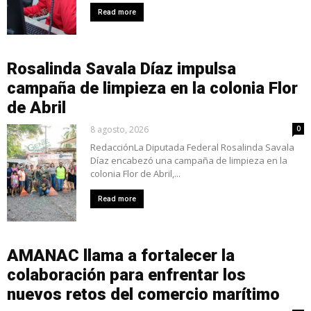
Read more
Rosalinda Savala Díaz impulsa
campaña de limpieza en la colonia Flor
de Abril
8 agosto, 2026
0
RedacciónLa Diputada Federal Rosalinda Savala
Díaz encabezó una campaña de limpieza en la
colonia Flor de Abril,...
Read more
AMANAC llama a fortalecer la
colaboración para enfrentar los
nuevos retos del comercio marítimo