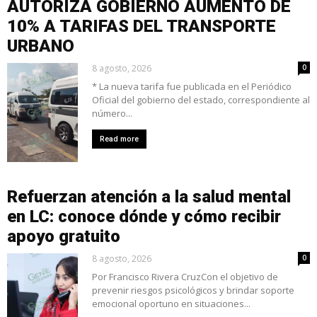
AUTORIZA GOBIERNO AUMENTO DE
10% A TARIFAS DEL TRANSPORTE
URBANO
8 agosto, 2026
0
* La nueva tarifa fue publicada en el Periódico
Oficial del gobierno del estado, correspondiente al
número...
Read more
Refuerzan atención a la salud mental
en LC: conoce dónde y cómo recibir
apoyo gratuito
8 agosto, 2026
0
Por Francisco Rivera CruzCon el objetivo de
prevenir riesgos psicológicos y brindar soporte
emocional oportuno en situaciones...