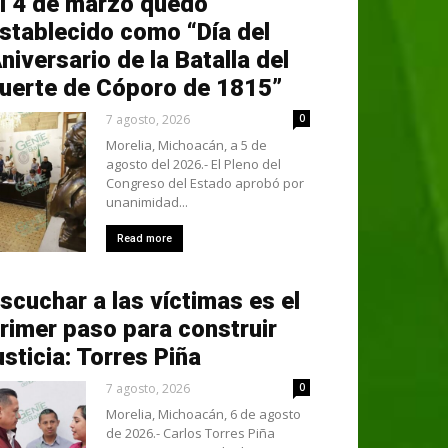
l 4 de marzo quedó
stablecido como “Día del
niversario de la Batalla del
uerte de Cóporo de 1815”
7 agosto, 2026
0
Morelia, Michoacán, a 5 de
agosto del 2026.- El Pleno del
Congreso del Estado aprobó por
unanimidad...
Read more
scuchar a las víctimas es el
rimer paso para construir
usticia: Torres Piña
7 agosto, 2026
0
Morelia, Michoacán, 6 de agosto
de 2026.- Carlos Torres Piña