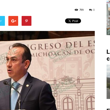
799
0
er
L
c