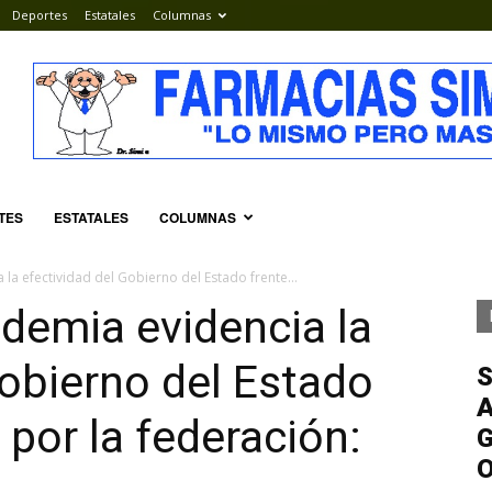
Deportes
Estatales
Columnas
TES
ESTATALES
COLUMNAS
la efectividad del Gobierno del Estado frente...
demia evidencia la
Gobierno del Estado
S
A
 por la federación:
G