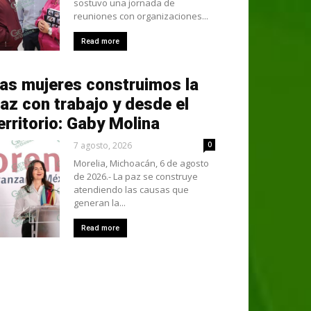
sostuvo una jornada de
reuniones con organizaciones...
Read more
as mujeres construimos la
az con trabajo y desde el
erritorio: Gaby Molina
7 agosto, 2026
0
Morelia, Michoacán, 6 de agosto
de 2026.- La paz se construye
atendiendo las causas que
generan la...
Read more