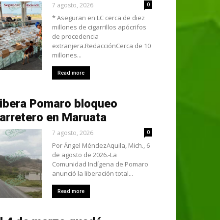
7 agosto, 2026
0
* Aseguran en LC cerca de diez
millones de cigarrillos apócrifos
de procedencia
extranjera.RedacciónCerca de 10
millones...
Read more
ibera Pomaro bloqueo
arretero en Maruata
7 agosto, 2026
0
Por Ángel MéndezAquila, Mich., 6
de agosto de 2026.-La
Comunidad Indígena de Pomaro
anunció la liberación total...
Read more