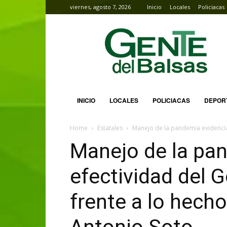
viernes, agosto 7, 2026
Inicio
Locales
Policiacas
Gente
del
Balsas
INICIO
LOCALES
POLICIACAS
DEPOR
Home
Estatales
Manejo de la pandemia evidencia 
Manejo de la pan
efectividad del 
frente a lo hecho