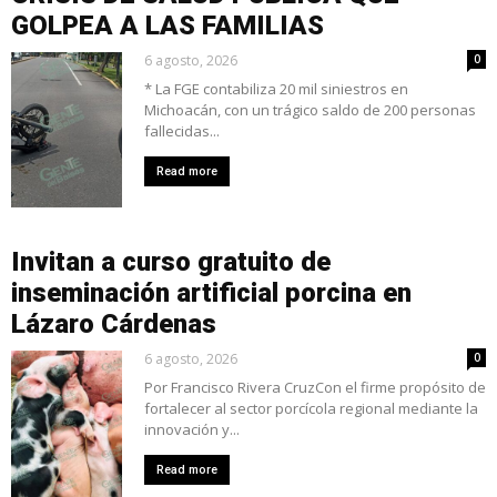
GOLPEA A LAS FAMILIAS
6 agosto, 2026
0
* La FGE contabiliza 20 mil siniestros en
Michoacán, con un trágico saldo de 200 personas
fallecidas...
Read more
Invitan a curso gratuito de
inseminación artificial porcina en
Lázaro Cárdenas
6 agosto, 2026
0
Por Francisco Rivera CruzCon el firme propósito de
fortalecer al sector porcícola regional mediante la
innovación y...
Read more