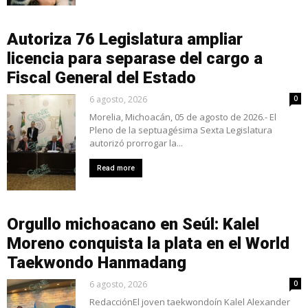
Autoriza 76 Legislatura ampliar
licencia para separase del cargo a
Fiscal General del Estado
6 agosto, 2026
0
Morelia, Michoacán, 05 de agosto de 2026.- El
Pleno de la septuagésima Sexta Legislatura
autorizó prorrogar la...
Read more
Orgullo michoacano en Seúl: Kalel
Moreno conquista la plata en el World
Taekwondo Hanmadang
6 agosto, 2026
0
RedacciónEl joven taekwondoín Kalel Alexander