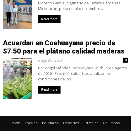
Moreno García, originario de Lázaro Cárdenas,
Michoacán, puso en alto el nombre...
Read more
Acuerdan en Coahuayana precio de
$7.50 para el plátano calidad maderas
6 agosto, 2026
0
Por Ángel MéndezCoahuayana, Mich., 5 de agosto
de 2026.- Este miércoles, tras analizar las
condiciones de los...
Read more
Inicio
Locales
Policiacas
Deportes
Estatales
Columnas