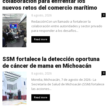
colaboración para enfrentar los
nuevos retos del comercio marítimo
8 agosto, 2026
0
RedacciónCon un llamado a fortalecer la
colaboración entre autoridades y sector privado
para responder a los desafíos...
Read more
SSM fortalece la detección oportuna
de cáncer de mama en Michoacán
8 agosto, 2026
0
Morelia, Michoacán, 7 de agosto de 2026.- La
Secretaría de Salud de Michoacán (SSM) fortalece
las acciones...
Read more