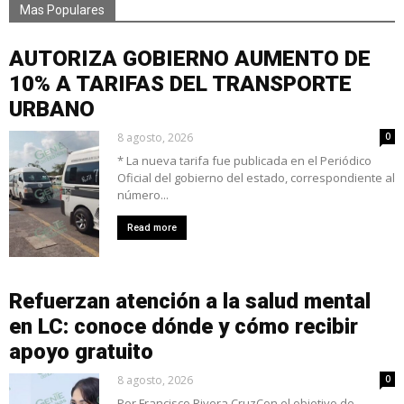
Mas Populares
AUTORIZA GOBIERNO AUMENTO DE
10% A TARIFAS DEL TRANSPORTE
URBANO
8 agosto, 2026
0
* La nueva tarifa fue publicada en el Periódico
Oficial del gobierno del estado, correspondiente al
número...
Read more
Refuerzan atención a la salud mental
en LC: conoce dónde y cómo recibir
apoyo gratuito
8 agosto, 2026
0
Por Francisco Rivera CruzCon el objetivo de