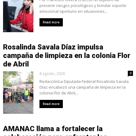
prevenir riesgos psicológicos y brindar soporte
emocional oportuno en situaciones...
Read more
Rosalinda Savala Díaz impulsa
campaña de limpieza en la colonia Flor
de Abril
8 agosto, 2026
0
RedacciónLa Diputada Federal Rosalinda Savala
Díaz encabezó una campaña de limpieza en la
colonia Flor de Abril,...
Read more
AMANAC llama a fortalecer la