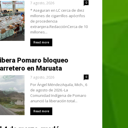
7 agosto, 2026
0
* Aseguran en LC cerca de diez
millones de cigarrillos apócrifos
de procedencia
extranjera.RedacciónCerca de 10
millones...
Read more
ibera Pomaro bloqueo
arretero en Maruata
7 agosto, 2026
0
Por Ángel MéndezAquila, Mich., 6
de agosto de 2026.-La
Comunidad Indígena de Pomaro
anunció la liberación total...
Read more