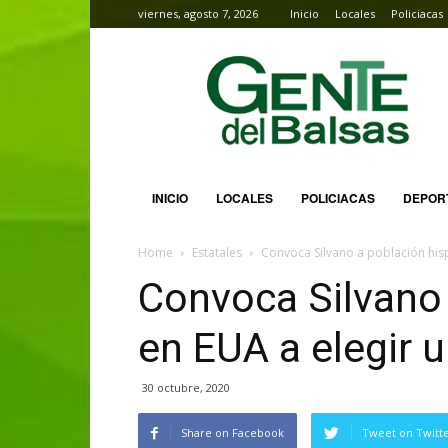
viernes, agosto 7, 2026
Inicio
Locales
Policiacas
Gente
del
Balsas
INICIO
LOCALES
POLICIACAS
DEPOR
Home
Estatales
Convoca Silvano a población hi
Convoca Silvano
en EUA a elegir
30 octubre, 2020
Share on Facebook
Tweet on Twitt