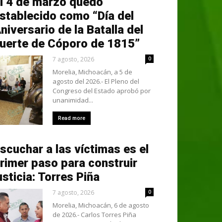
l 4 de marzo quedó
stablecido como “Día del
niversario de la Batalla del
uerte de Cóporo de 1815”
7 agosto, 2026
0
Morelia, Michoacán, a 5 de
agosto del 2026.- El Pleno del
Congreso del Estado aprobó por
unanimidad...
Read more
scuchar a las víctimas es el
rimer paso para construir
usticia: Torres Piña
7 agosto, 2026
0
Morelia, Michoacán, 6 de agosto
de 2026.- Carlos Torres Piña