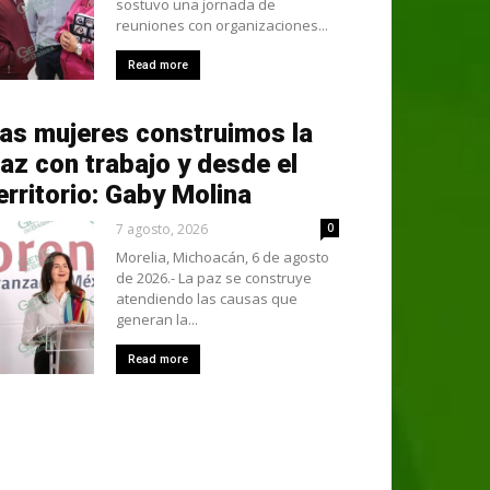
sostuvo una jornada de
reuniones con organizaciones...
Read more
as mujeres construimos la
az con trabajo y desde el
erritorio: Gaby Molina
7 agosto, 2026
0
Morelia, Michoacán, 6 de agosto
de 2026.- La paz se construye
atendiendo las causas que
generan la...
Read more