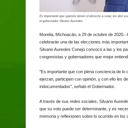
Es importante que quienes tienen el derecho a votar, les den 
el gobernador Silvano Aureoles.
Morelia, Michoacán, a 29 de octubre de 2020.- 
celebrarán una de las elecciones más importan
Silvano Aureoles Conejo convocó a las y los pai
congresistas y gobernadores que mejor entienda
“Es importante que con plena conciencia de lo q
ejerzan, participen con opinión, y con ello les
indocumentados”, señaló el Gobernador.
A través de sus redes sociales, Silvano Aureole
que su voto puede ser determinante, y es necesa
memoria y reflexionen sobre lo ocurrido en los 