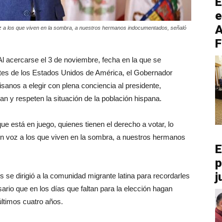
E
e
A
voz a los que viven en la sombra, a nuestros hermanos indocumentados, señaló
F
Al acercarse el 3 de noviembre, fecha en la que se
tes de los Estados Unidos de América, el Gobernador
sanos a elegir con plena conciencia al presidente,
n y respeten la situación de la población hispana.
ue está en juego, quienes tienen el derecho a votar, lo
 den voz a los que viven en la sombra, a nuestros hermanos
E
p
j
s se dirigió a la comunidad migrante latina para recordarles
rio que en los días que faltan para la elección hagan
últimos cuatro años.