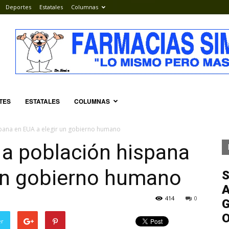
Deportes
Estatales
Columnas
TES
ESTATALES
COLUMNAS
spana en EUA a elegir un gobierno humano
 a población hispana
 un gobierno humano
S
A
414
0
G
er