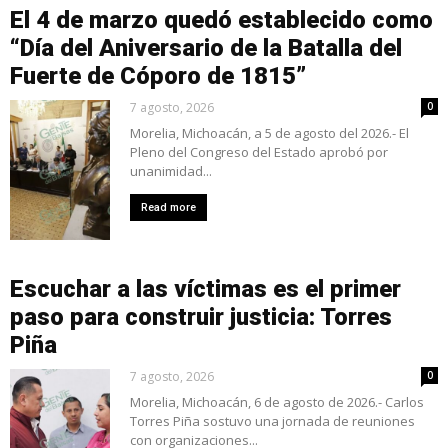
El 4 de marzo quedó establecido como
“Día del Aniversario de la Batalla del
Fuerte de Cóporo de 1815”
7 agosto, 2026
0
Morelia, Michoacán, a 5 de agosto del 2026.- El
Pleno del Congreso del Estado aprobó por
unanimidad...
Read more
Escuchar a las víctimas es el primer
paso para construir justicia: Torres
Piña
7 agosto, 2026
0
Morelia, Michoacán, 6 de agosto de 2026.- Carlos
Torres Piña sostuvo una jornada de reuniones
con organizaciones...