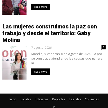
Read more
Las mujeres construimos la paz con
trabajo y desde el territorio: Gaby
Molina
7 agosto, 2026
0
Morelia, Michoacán, 6 de agosto de 2026.- La paz
se construye atendiendo las causas que generan
la...
Read more
Inicio
Locales
Policiacas
Deportes
Estatales
Columnas
©