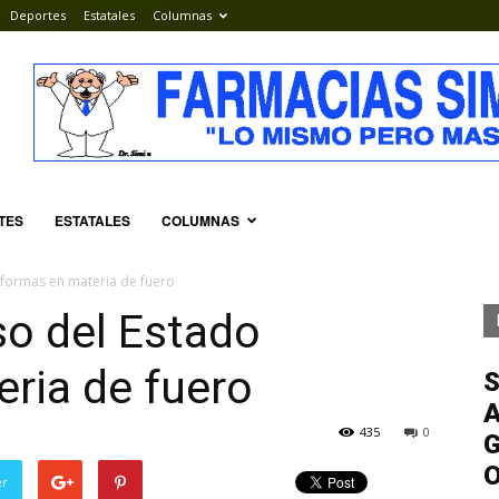
Deportes
Estatales
Columnas
TES
ESTATALES
COLUMNAS
formas en materia de fuero
o del Estado
ria de fuero
S
A
435
0
G
er