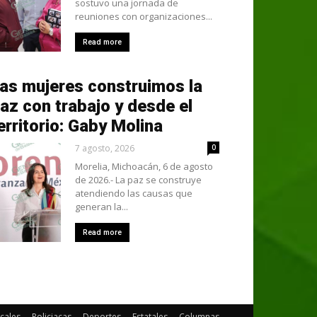
sostuvo una jornada de
reuniones con organizaciones...
Read more
as mujeres construimos la
az con trabajo y desde el
erritorio: Gaby Molina
7 agosto, 2026
0
Morelia, Michoacán, 6 de agosto
de 2026.- La paz se construye
atendiendo las causas que
generan la...
Read more
cales
Policiacas
Deportes
Estatales
Columnas