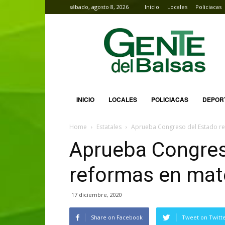
sábado, agosto 8, 2026
Inicio
Locales
Policiacas
Gente
del
Balsas
INICIO
LOCALES
POLICIACAS
DEPOR
Home
Estatales
Aprueba Congreso del Estado re
Aprueba Congres
reformas en mate
17 diciembre, 2020
Share on Facebook
Tweet on Twitt