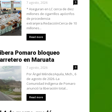
7 agosto, 2026
0
* Aseguran en LC cerca de diez
millones de cigarrillos apócrifos
de procedencia
extranjera.RedacciónCerca de 10
millones...
Read more
ibera Pomaro bloqueo
arretero en Maruata
7 agosto, 2026
0
Por Ángel MéndezAquila, Mich., 6
de agosto de 2026.-La
Comunidad Indígena de Pomaro
anunció la liberación total...
Read more