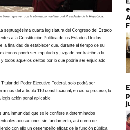
E
e
A
 tienen que ver con la eliminación del fuero al Presidente de la República.
F
La septuagésima cuarta legislatura del Congreso del Estado
tes a la Constitución Política de los Estados Unidos
la finalidad de establecer que, durante el tiempo de su
xicanos podrá ser imputado y juzgado por traición a la
 y todos aquellos delitos por lo que podría ser enjuiciado
itular del Poder Ejecutivo Federal, solo podrá ser
E
minos del artículo 110 constitucional, en dicho proceso, la
p
egislación penal aplicable.
j
es una inmunidad que se le confiere a determinados
ventuales acusaciones sin fundamento, así como de
tiendo con ello un desempeño eficaz de la función pública