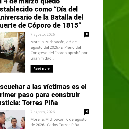
l 4 de marzo quedó
stablecido como “Día del
niversario de la Batalla del
uerte de Cóporo de 1815”
7 agosto, 2026
0
Morelia, Michoacán, a 5 de
agosto del 2026.- El Pleno del
Congreso del Estado aprobó por
unanimidad...
Read more
scuchar a las víctimas es el
rimer paso para construir
usticia: Torres Piña
7 agosto, 2026
0
Morelia, Michoacán, 6 de agosto
de 2026.- Carlos Torres Piña