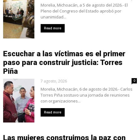
Morelia, Michoacán, a 5 de agosto del 2026.- El
Pleno del Congreso del Estado aprobó por
unanimidad...
Read more
Escuchar a las víctimas es el primer
paso para construir justicia: Torres
Piña
7 agosto, 2026
0
Morelia, Michoacán, 6 de agosto de 2026.- Carlos
Torres Piña sostuvo una jornada de reuniones
con organizaciones...
Read more
Las mujeres construimos la paz con