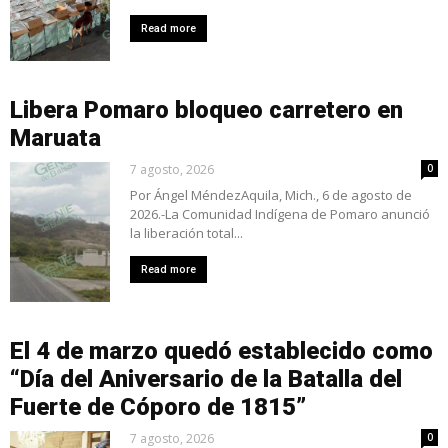
Read more
Libera Pomaro bloqueo carretero en
Maruata
7 agosto, 2026
0
Por Ángel MéndezAquila, Mich., 6 de agosto de
2026.-La Comunidad Indígena de Pomaro anunció
la liberación total...
Read more
El 4 de marzo quedó establecido como
“Día del Aniversario de la Batalla del
Fuerte de Cóporo de 1815”
7 agosto, 2026
0