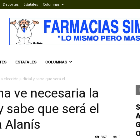
Deportes
Estatales
Columnas
TES
ESTATALES
COLUMNAS
 elección judicial y sabe que será el...
a ve necesaria la
 y sabe que será el
S
A
 Alanís
G
367
0