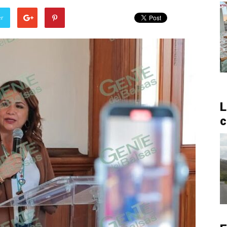
er
L
c