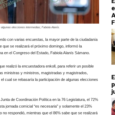
E
e
A
F
 algunas elecciones intermedias; Fabiola Alanís.
rdo con varias encuestas, la mayor parte de la ciudadanía
ce que se realizará el próximo domingo, informó la
a en el Congreso del Estado, Fabiola Alanís Sámano.
ue realizó la encuestadora enkoll, para referir un posible
las ministras y ministros, magistradas y magistrados,
E
 el cual se rebasaría la participación de algunas elecciones
p
j
a Junta de Coordinación Política en la 76 Legislatura, el 72%
ta jornada comicial “es necesaria” y solamente el 23%
 o no respondió, mientras que el 86% sabe que se realizará