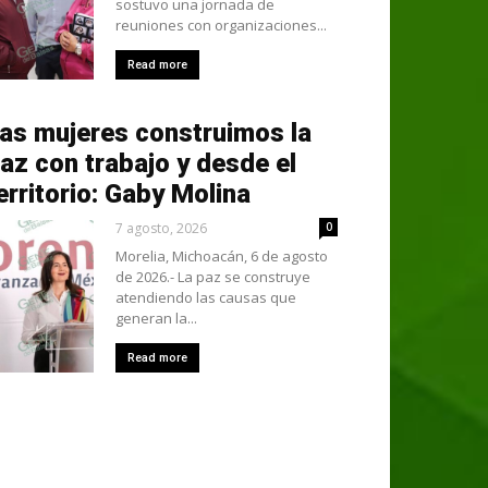
sostuvo una jornada de
reuniones con organizaciones...
Read more
as mujeres construimos la
az con trabajo y desde el
erritorio: Gaby Molina
7 agosto, 2026
0
Morelia, Michoacán, 6 de agosto
de 2026.- La paz se construye
atendiendo las causas que
generan la...
Read more