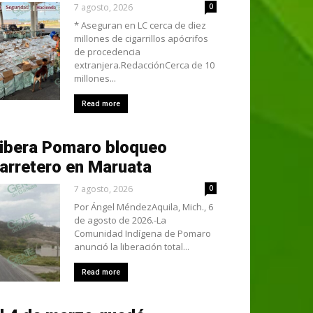
7 agosto, 2026
0
* Aseguran en LC cerca de diez
millones de cigarrillos apócrifos
de procedencia
extranjera.RedacciónCerca de 10
millones...
Read more
ibera Pomaro bloqueo
arretero en Maruata
7 agosto, 2026
0
Por Ángel MéndezAquila, Mich., 6
de agosto de 2026.-La
Comunidad Indígena de Pomaro
anunció la liberación total...
Read more