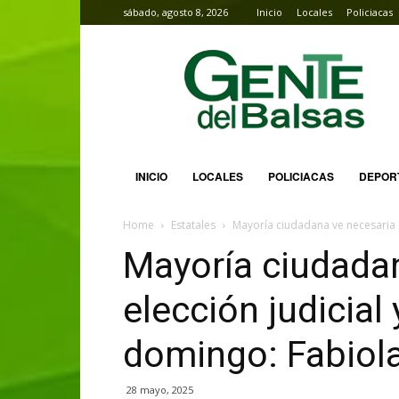
sábado, agosto 8, 2026
Inicio
Locales
Policiacas
Gente
del
Balsas
INICIO
LOCALES
POLICIACAS
DEPOR
Home
Estatales
Mayoría ciudadana ve necesaria la
Mayoría ciudadan
elección judicial
domingo: Fabiola
28 mayo, 2025