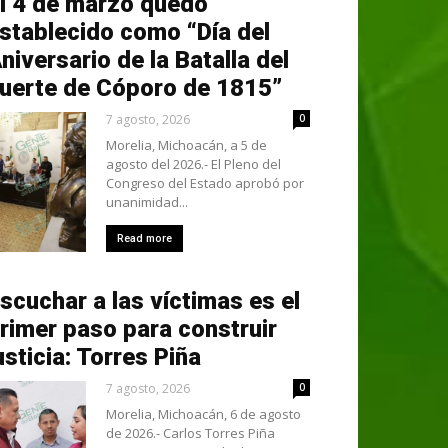
l 4 de marzo quedó
stablecido como “Día del
niversario de la Batalla del
uerte de Cóporo de 1815”
7 agosto, 2026
0
Morelia, Michoacán, a 5 de
agosto del 2026.- El Pleno del
Congreso del Estado aprobó por
unanimidad...
Read more
scuchar a las víctimas es el
rimer paso para construir
usticia: Torres Piña
7 agosto, 2026
0
Morelia, Michoacán, 6 de agosto
de 2026.- Carlos Torres Piña