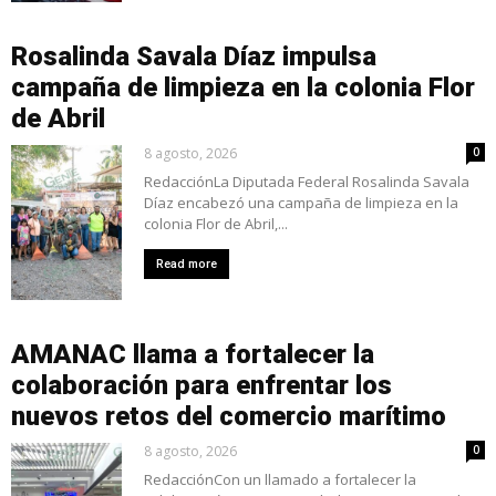
Rosalinda Savala Díaz impulsa
campaña de limpieza en la colonia Flor
de Abril
8 agosto, 2026
0
RedacciónLa Diputada Federal Rosalinda Savala
Díaz encabezó una campaña de limpieza en la
colonia Flor de Abril,...
Read more
AMANAC llama a fortalecer la
colaboración para enfrentar los
nuevos retos del comercio marítimo
8 agosto, 2026
0
RedacciónCon un llamado a fortalecer la