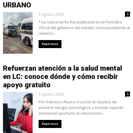
URBANO
8 agosto, 2026
0
* La nueva tarifa fue publicada en el Periódico
Oficial del gobierno del estado, correspondiente al
número...
Read more
Refuerzan atención a la salud mental
en LC: conoce dónde y cómo recibir
apoyo gratuito
8 agosto, 2026
0
Por Francisco Rivera CruzCon el objetivo de
prevenir riesgos psicológicos y brindar soporte
emocional oportuno en situaciones...
Read more