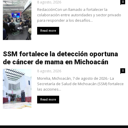
8 agosto, 2026
0
RedacciónCon un llamado a fortalecer la
colaboración entre autoridades y sector privado
para responder a los desafíos...
Read more
SSM fortalece la detección oportuna
de cáncer de mama en Michoacán
8 agosto, 2026
0
Morelia, Michoacán, 7 de agosto de 2026.- La
Secretaría de Salud de Michoacán (SSM) fortalece
las acciones...
Read more