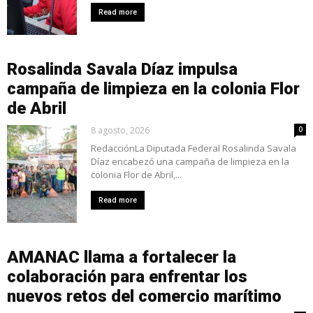
Read more
Rosalinda Savala Díaz impulsa
campaña de limpieza en la colonia Flor
de Abril
8 agosto, 2026
0
RedacciónLa Diputada Federal Rosalinda Savala
Díaz encabezó una campaña de limpieza en la
colonia Flor de Abril,...
Read more
AMANAC llama a fortalecer la
colaboración para enfrentar los
nuevos retos del comercio marítimo