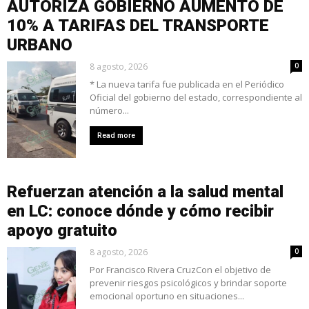
AUTORIZA GOBIERNO AUMENTO DE
10% A TARIFAS DEL TRANSPORTE
URBANO
8 agosto, 2026
0
* La nueva tarifa fue publicada en el Periódico
Oficial del gobierno del estado, correspondiente al
número...
Read more
Refuerzan atención a la salud mental
en LC: conoce dónde y cómo recibir
apoyo gratuito
8 agosto, 2026
0
Por Francisco Rivera CruzCon el objetivo de
prevenir riesgos psicológicos y brindar soporte
emocional oportuno en situaciones...