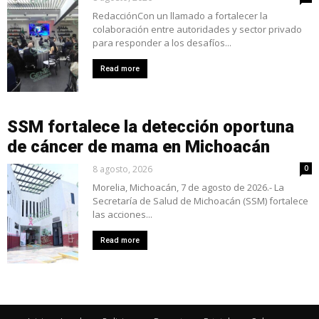
RedacciónCon un llamado a fortalecer la
colaboración entre autoridades y sector privado
para responder a los desafíos...
Read more
SSM fortalece la detección oportuna
de cáncer de mama en Michoacán
8 agosto, 2026
0
Morelia, Michoacán, 7 de agosto de 2026.- La
Secretaría de Salud de Michoacán (SSM) fortalece
las acciones...
Read more