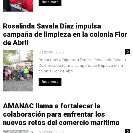
Read more
Rosalinda Savala Díaz impulsa
campaña de limpieza en la colonia Flor
de Abril
8 agosto, 2026
0
RedacciónLa Diputada Federal Rosalinda Savala
Díaz encabezó una campaña de limpieza en la
colonia Flor de Abril,...
Read more
AMANAC llama a fortalecer la
colaboración para enfrentar los
nuevos retos del comercio marítimo
8 agosto, 2026
0