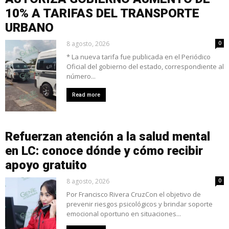
10% A TARIFAS DEL TRANSPORTE
URBANO
8 agosto, 2026
0
* La nueva tarifa fue publicada en el Periódico
Oficial del gobierno del estado, correspondiente al
número...
Read more
Refuerzan atención a la salud mental
en LC: conoce dónde y cómo recibir
apoyo gratuito
8 agosto, 2026
0
Por Francisco Rivera CruzCon el objetivo de
prevenir riesgos psicológicos y brindar soporte
emocional oportuno en situaciones...