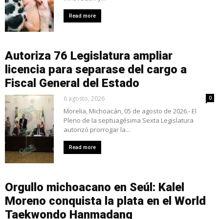
Read more
Autoriza 76 Legislatura ampliar
licencia para separase del cargo a
Fiscal General del Estado
6 agosto, 2026
0
Morelia, Michoacán, 05 de agosto de 2026.- El
Pleno de la septuagésima Sexta Legislatura
autorizó prorrogar la...
Read more
Orgullo michoacano en Seúl: Kalel
Moreno conquista la plata en el World
Taekwondo Hanmadang