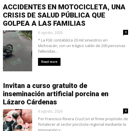
ACCIDENTES EN MOTOCICLETA, UNA
CRISIS DE SALUD PÚBLICA QUE
GOLPEA A LAS FAMILIAS
6 agosto, 2026
0
* La FGE contabiliza 20 mil siniestros en
Michoacán, con un trágico saldo de 200 personas
fallecidas...
Read more
Invitan a curso gratuito de
inseminación artificial porcina en
Lázaro Cárdenas
6 agosto, 2026
0
Por Francisco Rivera CruzCon el firme propósito de
fortalecer al sector porcícola regional mediante la
innovación y...