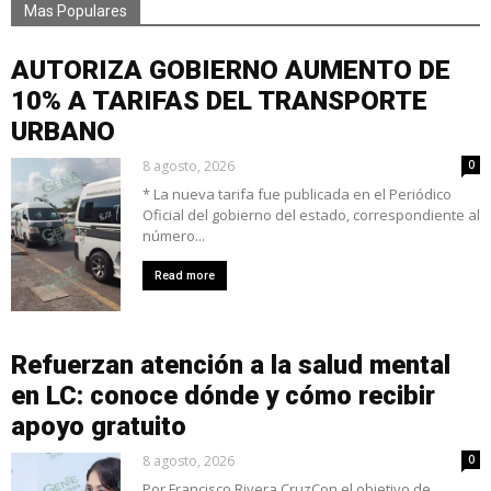
Mas Populares
AUTORIZA GOBIERNO AUMENTO DE
10% A TARIFAS DEL TRANSPORTE
URBANO
8 agosto, 2026
0
* La nueva tarifa fue publicada en el Periódico
Oficial del gobierno del estado, correspondiente al
número...
Read more
Refuerzan atención a la salud mental
en LC: conoce dónde y cómo recibir
apoyo gratuito
8 agosto, 2026
0
Por Francisco Rivera CruzCon el objetivo de