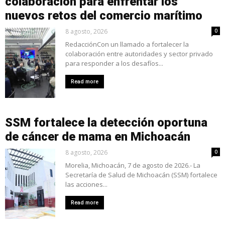
colaboración para enfrentar los
nuevos retos del comercio marítimo
8 agosto, 2026
0
RedacciónCon un llamado a fortalecer la
colaboración entre autoridades y sector privado
para responder a los desafíos...
Read more
SSM fortalece la detección oportuna
de cáncer de mama en Michoacán
8 agosto, 2026
0
Morelia, Michoacán, 7 de agosto de 2026.- La
Secretaría de Salud de Michoacán (SSM) fortalece
las acciones...
Read more