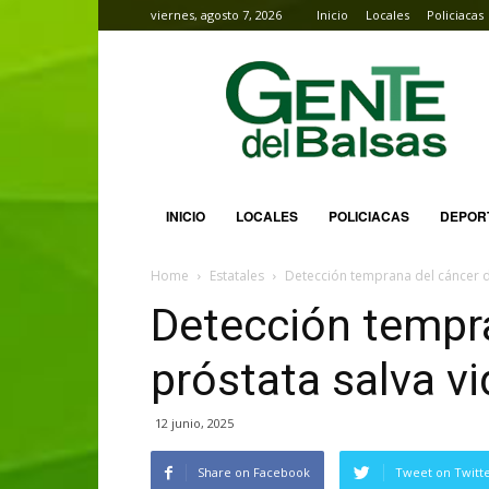
viernes, agosto 7, 2026
Inicio
Locales
Policiacas
Gente
del
Balsas
INICIO
LOCALES
POLICIACAS
DEPOR
Home
Estatales
Detección temprana del cáncer d
Detección tempr
próstata salva v
12 junio, 2025
Share on Facebook
Tweet on Twitt