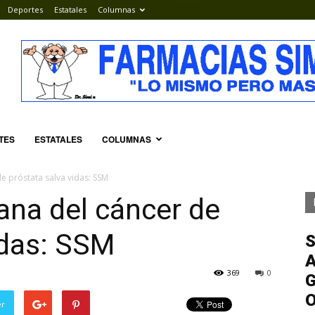
Deportes
Estatales
Columnas
TES
ESTATALES
COLUMNAS
e próstata salva vidas: SSM
ana del cáncer de
idas: SSM
S
A
369
0
G
er