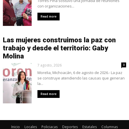
Torres Piña sostuvo una jornada de reuniones
con organizaciones...
Read more
Las mujeres construimos la paz con
trabajo y desde el territorio: Gaby
Molina
7 agosto, 2026
0
Morelia, Michoacán, 6 de agosto de 2026.- La paz
se construye atendiendo las causas que generan
la...
Read more
Inicio
Locales
Policiacas
Deportes
Estatales
Columnas