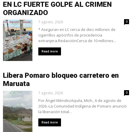
EN LC FUERTE GOLPE AL CRIMEN
ORGANIZADO
7 agosto, 2026
0
* Aseguran en LC cerca de diez millones de
cigarrillos apócrifos de procedencia
extranjera.RedacciónCerca de 10 millones...
Read more
Libera Pomaro bloqueo carretero en
Maruata
7 agosto, 2026
0
Por Ángel MéndezAquila, Mich., 6 de agosto de
2026.-La Comunidad Indígena de Pomaro anunció
la liberación total...
Read more