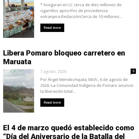
* Aseguran en LC cerca de diez millones de
cigarrillos apócrifos de procedencia
extranjera.RedacciónCerca de 10 millones...
Read more
Libera Pomaro bloqueo carretero en
Maruata
7 agosto, 2026
0
Por Ángel MéndezAquila, Mich., 6 de agosto de
2026.-La Comunidad Indígena de Pomaro anunció
la liberación total...
Read more
El 4 de marzo quedó establecido como
“Día del Aniversario de la Batalla del