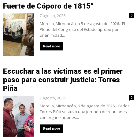
Fuerte de Cóporo de 1815”
7 agosto, 2026
0
Morelia, Michoacán, a 5 de agosto del 2026.- El
Pleno del Congreso del Estado aprobó por
unanimidad...
Read more
Escuchar a las víctimas es el primer
paso para construir justicia: Torres
Piña
7 agosto, 2026
0
Morelia, Michoacán, 6 de agosto de 2026.- Carlos
Torres Piña sostuvo una jornada de reuniones
con organizaciones...
Read more