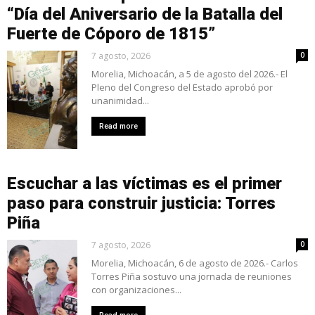
“Día del Aniversario de la Batalla del
Fuerte de Cóporo de 1815”
7 agosto, 2026
0
Morelia, Michoacán, a 5 de agosto del 2026.- El
Pleno del Congreso del Estado aprobó por
unanimidad...
Read more
Escuchar a las víctimas es el primer
paso para construir justicia: Torres
Piña
7 agosto, 2026
0
Morelia, Michoacán, 6 de agosto de 2026.- Carlos
Torres Piña sostuvo una jornada de reuniones
con organizaciones...