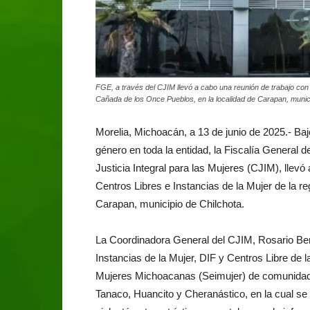
FGE, a través del CJIM llevó a cabo una reunión de trabajo con 
Cañada de los Once Pueblos, en la localidad de Carapan, munici
Morelia, Michoacán, a 13 de junio de 2025.- Baj
género en toda la entidad, la Fiscalía General 
Justicia Integral para las Mujeres (CJIM), llev
Centros Libres e Instancias de la Mujer de la r
Carapan, municipio de Chilchota.
La Coordinadora General del CJIM, Rosario Ber
Instancias de la Mujer, DIF y Centros Libre de l
Mujeres Michoacanas (Seimujer) de comunidades
Tanaco, Huancito y Cheranástico, en la cual se 