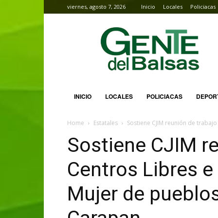
viernes, agosto 7, 2026
Inicio
Locales
Policiacas
Gente
del
Balsas
INICIO
LOCALES
POLICIACAS
DEPOR
Home
Estatales
Sostiene CJIM reunión de trabajo 
Sostiene CJIM re
Centros Libres e 
Mujer de pueblos