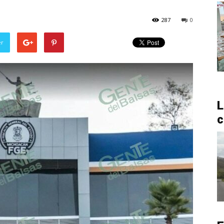
287
0
er
L
c