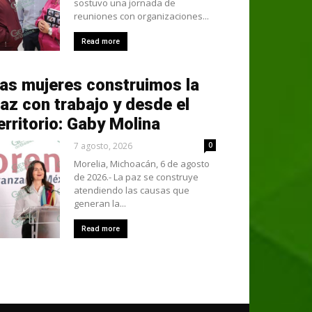
sostuvo una jornada de
reuniones con organizaciones...
Read more
as mujeres construimos la
az con trabajo y desde el
erritorio: Gaby Molina
7 agosto, 2026
0
Morelia, Michoacán, 6 de agosto
de 2026.- La paz se construye
atendiendo las causas que
generan la...
Read more