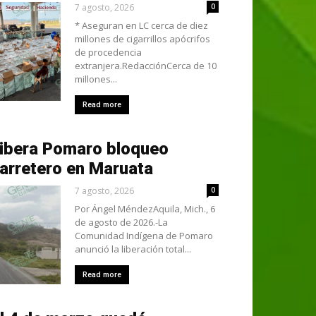
7 agosto, 2026
0
* Aseguran en LC cerca de diez
millones de cigarrillos apócrifos
de procedencia
extranjera.RedacciónCerca de 10
millones...
Read more
ibera Pomaro bloqueo
arretero en Maruata
7 agosto, 2026
0
Por Ángel MéndezAquila, Mich., 6
de agosto de 2026.-La
Comunidad Indígena de Pomaro
anunció la liberación total...
Read more