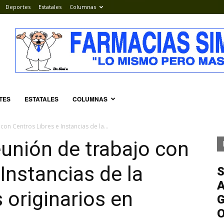
Deportes
Estatales
Columnas
TES
ESTATALES
COLUMNAS
con Centros Libres e Instancias de la...
unión de trabajo con
Instancias de la
S
A
 originarios en
G