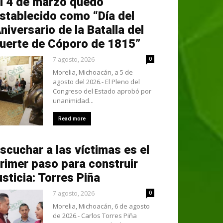
l 4 de marzo quedó
stablecido como “Día del
niversario de la Batalla del
uerte de Cóporo de 1815”
7 agosto, 2026
0
Morelia, Michoacán, a 5 de
agosto del 2026.- El Pleno del
Congreso del Estado aprobó por
unanimidad...
Read more
scuchar a las víctimas es el
rimer paso para construir
usticia: Torres Piña
7 agosto, 2026
0
Morelia, Michoacán, 6 de agosto
de 2026.- Carlos Torres Piña