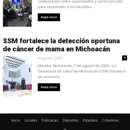
colaboración entre autoridades y sector privado
para responder a los desafíos...
Read more
SSM fortalece la detección oportuna
de cáncer de mama en Michoacán
8 agosto, 2026
0
Morelia, Michoacán, 7 de agosto de 2026.- La
Secretaría de Salud de Michoacán (SSM) fortalece
las acciones...
Read more
Inicio
Locales
Policiacas
Deportes
Estatales
Columnas