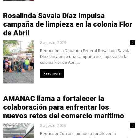
Rosalinda Savala Díaz impulsa
campaña de limpieza en la colonia Flor
de Abril
8 agosto, 2026
0
RedacciónLa Diputada Federal Rosalinda Savala
Díaz encabezó una campaña de limpieza en la
colonia Flor de Abril,...
Read more
AMANAC llama a fortalecer la
colaboración para enfrentar los
nuevos retos del comercio marítimo
8 agosto, 2026
0
RedacciónCon un llamado a fortalecer la