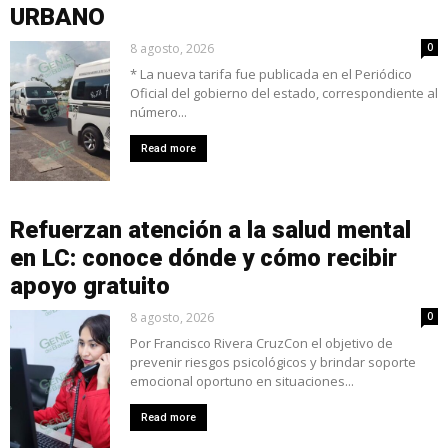
URBANO
8 agosto, 2026
0
* La nueva tarifa fue publicada en el Periódico
Oficial del gobierno del estado, correspondiente al
número...
Read more
Refuerzan atención a la salud mental
en LC: conoce dónde y cómo recibir
apoyo gratuito
8 agosto, 2026
0
Por Francisco Rivera CruzCon el objetivo de
prevenir riesgos psicológicos y brindar soporte
emocional oportuno en situaciones...
Read more