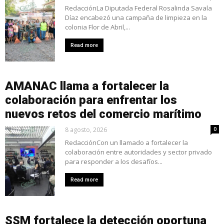
RedacciónLa Diputada Federal Rosalinda Savala
Díaz encabezó una campaña de limpieza en la
colonia Flor de Abril,...
Read more
AMANAC llama a fortalecer la
colaboración para enfrentar los
nuevos retos del comercio marítimo
8 agosto, 2026
0
RedacciónCon un llamado a fortalecer la
colaboración entre autoridades y sector privado
para responder a los desafíos...
Read more
SSM fortalece la detección oportuna