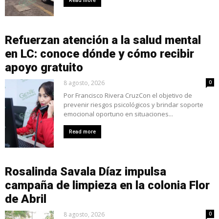
Read more
Refuerzan atención a la salud mental
en LC: conoce dónde y cómo recibir
apoyo gratuito
8 agosto, 2026
0
Por Francisco Rivera CruzCon el objetivo de
prevenir riesgos psicológicos y brindar soporte
emocional oportuno en situaciones...
Read more
Rosalinda Savala Díaz impulsa
campaña de limpieza en la colonia Flor
de Abril
8 agosto, 2026
0