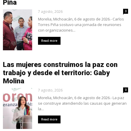
Piña
7 agosto, 2026
0
Morelia, Michoacán, 6 de agosto de 2026.- Carlos
Torres Piña sostuvo una jornada de reuniones
con organizaciones...
Read more
Las mujeres construimos la paz con
trabajo y desde el territorio: Gaby
Molina
7 agosto, 2026
0
Morelia, Michoacán, 6 de agosto de 2026.- La paz
se construye atendiendo las causas que generan
la...
Read more