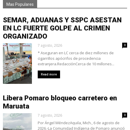
Mas Populares
SEMAR, ADUANAS Y SSPC ASESTAN
EN LC FUERTE GOLPE AL CRIMEN
ORGANIZADO
7 agosto, 2026
0
* Aseguran en LC cerca de diez millones de
cigarrillos apócrifos de procedencia
extranjera.RedacciónCerca de 10 millones...
Read more
Libera Pomaro bloqueo carretero en
Maruata
7 agosto, 2026
0
Por Ángel MéndezAquila, Mich., 6 de agosto de
2026.-La Comunidad Indígena de Pomaro anunció