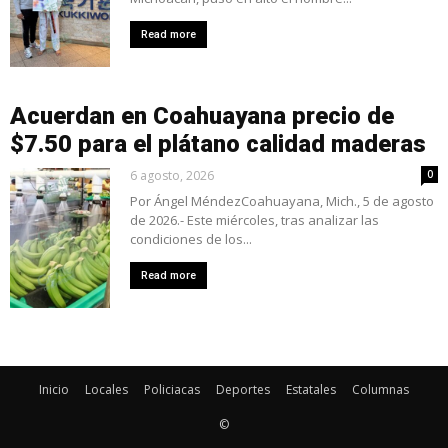
Read more
Acuerdan en Coahuayana precio de
$7.50 para el plátano calidad maderas
6 agosto, 2026
0
Por Ángel MéndezCoahuayana, Mich., 5 de agosto
de 2026.- Este miércoles, tras analizar las
condiciones de los...
Read more
Inicio
Locales
Policiacas
Deportes
Estatales
Columnas
©