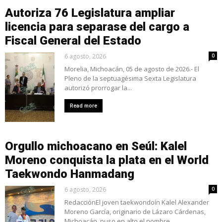
Autoriza 76 Legislatura ampliar
licencia para separase del cargo a
Fiscal General del Estado
6 agosto, 2026
0
Morelia, Michoacán, 05 de agosto de 2026.- El
Pleno de la septuagésima Sexta Legislatura
autorizó prorrogar la...
Read more
Orgullo michoacano en Seúl: Kalel
Moreno conquista la plata en el World
Taekwondo Hanmadang
6 agosto, 2026
0
RedacciónEl joven taekwondoín Kalel Alexander
Moreno García, originario de Lázaro Cárdenas,
Michoacán, puso en alto el nombre...