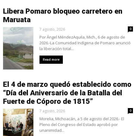
Libera Pomaro bloqueo carretero en
Maruata
7 agosto, 2026
0
Por Ángel MéndezAquila, Mich., 6 de agosto de
2026.-La Comunidad Indígena de Pomaro anunció
la liberación total...
Read more
El 4 de marzo quedó establecido como
“Día del Aniversario de la Batalla del
Fuerte de Cóporo de 1815”
7 agosto, 2026
0
Morelia, Michoacán, a 5 de agosto del 2026.- El
Pleno del Congreso del Estado aprobó por
unanimidad...