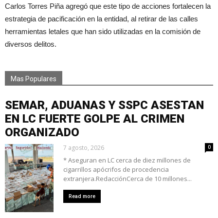
Carlos Torres Piña agregó que este tipo de acciones fortalecen la
estrategia de pacificación en la entidad, al retirar de las calles
herramientas letales que han sido utilizadas en la comisión de
diversos delitos.
Mas Populares
SEMAR, ADUANAS Y SSPC ASESTAN
EN LC FUERTE GOLPE AL CRIMEN
ORGANIZADO
7 agosto, 2026
0
* Aseguran en LC cerca de diez millones de
cigarrillos apócrifos de procedencia
extranjera.RedacciónCerca de 10 millones...
Read more